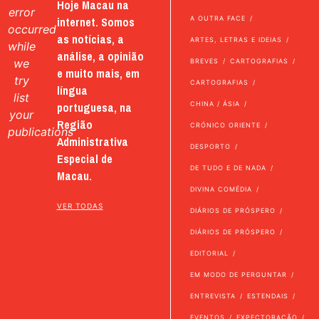
Hoje Macau na
error
internet. Somos
A OUTRA FACE
occurred
as notícias, a
ARTES, LETRAS E IDEIAS
while
análise, a opinião
we
BREVES
CARTOGRAFIAS
e muito mais, em
try
CARTOGRAFIAS
língua
list
portuguesa, na
CHINA / ÁSIA
your
Região
CRÓNICO ORIENTE
publications
Administrativa
DESPORTO
Especial de
DE TUDO E DE NADA
Macau.
DIVINA COMÉDIA
VER TODAS
DIÁRIOS DE PRÓSPERO
DIÁRIOS DE PRÓSPERO
EDITORIAL
EM MODO DE PERGUNTAR
ENTREVISTA
ESTENDAIS
EVENTOS
EXPECTORAÇÃO