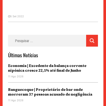
5 Set 2022
Pesquisar
AMÉLIA VIEIRA
por:
O sentimento dum ocidental
Últimas Notícias
Economia | Excedente da balança corrente
nipónica cresce 22,5% até final de Junho
11 Ago 2026
Banguecoque | Proprietário de bar onde
morreram 37 pessoas acusado de negligência
11 Ago 2026