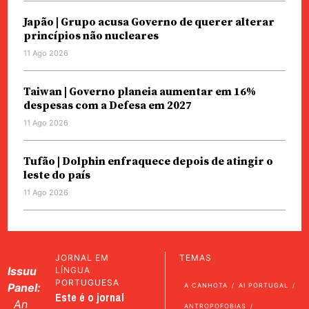
Japão | Grupo acusa Governo de querer alterar
princípios não nucleares
11 Ago 2026
Taiwan | Governo planeia aumentar em 16%
despesas com a Defesa em 2027
11 Ago 2026
Tufão | Dolphin enfraquece depois de atingir o
leste do país
11 Ago 2026
JORNAL EM
TEMAS
Issuu
LÍNGUA
PORTUGUESA
Panel:
A CANHOTA
AI PORTUGAL
Este é o jornal
An
ANTROPOFOBIAS