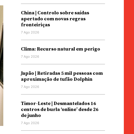
China | Controlo sobre saídas
apertado com novas regras
fronteiriças
7 Ago 2026
Clima: Recurso natural em perigo
7 Ago 2026
Japão | Retiradas 5 mil pessoas com
aproximação de tufão Dolphin
7 Ago 2026
Timor-Leste | Desmantelados 16
centros de burla ‘online’ desde 26
de junho
7 Ago 2026