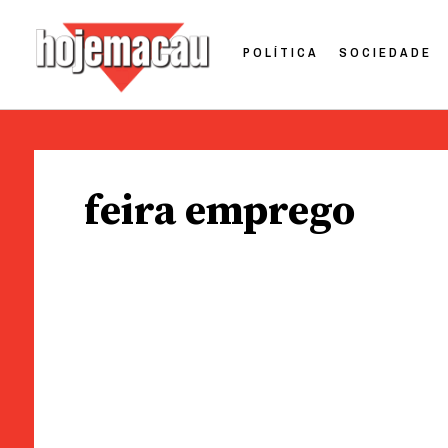
POLÍTICA
SOCIEDADE
Hoje Macau
Jornal em Língua Portuguesa
Skip
to
feira emprego
content