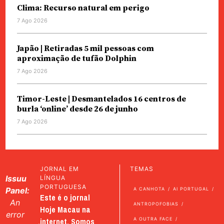
Clima: Recurso natural em perigo
7 Ago 2026
Japão | Retiradas 5 mil pessoas com
aproximação de tufão Dolphin
7 Ago 2026
Timor-Leste | Desmantelados 16 centros de
burla ‘online’ desde 26 de junho
7 Ago 2026
JORNAL EM
TEMAS
Issuu
LÍNGUA
PORTUGUESA
Panel:
A CANHOTA
AI PORTUGAL
Este é o jornal
An
ANTROPOFOBIAS
Hoje Macau na
error
internet. Somos
A OUTRA FACE