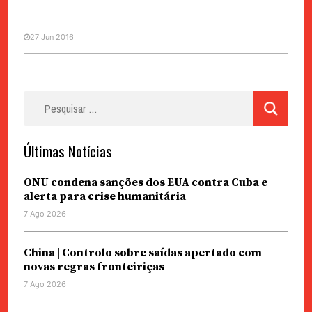
27 Jun 2016
Pesquisar
MACAU VISTO DE HONG KONG
VOZES
por:
Direito ao sossego
Últimas Notícias
ONU condena sanções dos EUA contra Cuba e
alerta para crise humanitária
7 Ago 2026
China | Controlo sobre saídas apertado com
novas regras fronteiriças
7 Ago 2026