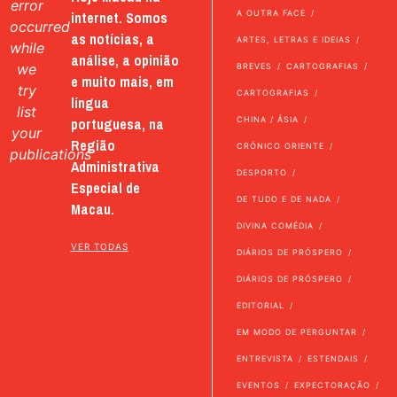
error
internet. Somos
A OUTRA FACE
occurred
as notícias, a
ARTES, LETRAS E IDEIAS
while
análise, a opinião
we
BREVES
CARTOGRAFIAS
e muito mais, em
try
CARTOGRAFIAS
língua
list
portuguesa, na
CHINA / ÁSIA
your
Região
CRÓNICO ORIENTE
publications
Administrativa
DESPORTO
Especial de
DE TUDO E DE NADA
Macau.
DIVINA COMÉDIA
VER TODAS
DIÁRIOS DE PRÓSPERO
DIÁRIOS DE PRÓSPERO
EDITORIAL
EM MODO DE PERGUNTAR
ENTREVISTA
ESTENDAIS
EVENTOS
EXPECTORAÇÃO