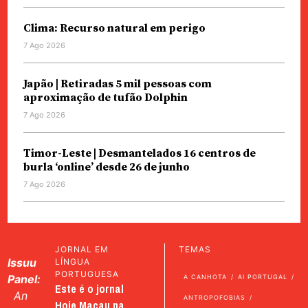
Clima: Recurso natural em perigo
7 Ago 2026
Japão | Retiradas 5 mil pessoas com
aproximação de tufão Dolphin
7 Ago 2026
Timor-Leste | Desmantelados 16 centros de
burla ‘online’ desde 26 de junho
7 Ago 2026
JORNAL EM
TEMAS
Issuu
LÍNGUA
PORTUGUESA
Panel:
A CANHOTA
AI PORTUGAL
Este é o jornal
An
ANTROPOFOBIAS
Hoje Macau na