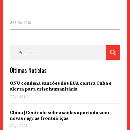
26 Fev 2018
SOCIEDADE
Pesquisar
IACM organiza passeios
por:
educativos por pátios antigos
Últimas Notícias
ONU condena sanções dos EUA contra Cuba e
alerta para crise humanitária
7 Ago 2026
China | Controlo sobre saídas apertado com
novas regras fronteiriças
7 Ago 2026