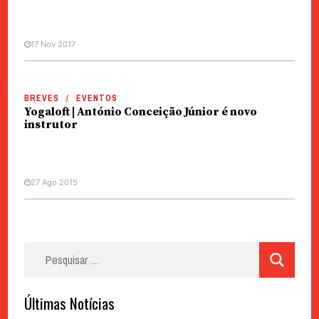
17 Nov 2017
BREVES
EVENTOS
Yogaloft | António Conceição Júnior é novo
instrutor
27 Ago 2015
Pesquisar
por:
Últimas Notícias