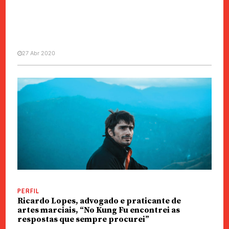
27 Abr 2020
REPORTAGEM
Transmontana ensina arte
marcial japonesa na China em
paradigma da globalização
PERFIL
Ricardo Lopes, advogado e praticante de
artes marciais, “No Kung Fu encontrei as
respostas que sempre procurei”