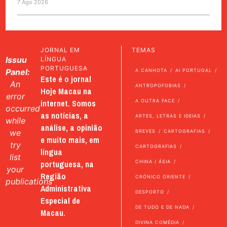
7 Ago 2026
JORNAL EM
TEMAS
Issuu
LÍNGUA
PORTUGUESA
Panel:
A CANHOTA
AI PORTUGAL
Este é o jornal
An
ANTROPOFOBIAS
Hoje Macau na
error
internet. Somos
A OUTRA FACE
occurred
as notícias, a
ARTES, LETRAS E IDEIAS
while
análise, a opinião
we
BREVES
CARTOGRAFIAS
e muito mais, em
try
CARTOGRAFIAS
língua
list
portuguesa, na
CHINA / ÁSIA
your
Região
CRÓNICO ORIENTE
publications
Administrativa
DESPORTO
Especial de
DE TUDO E DE NADA
Macau.
DIVINA COMÉDIA