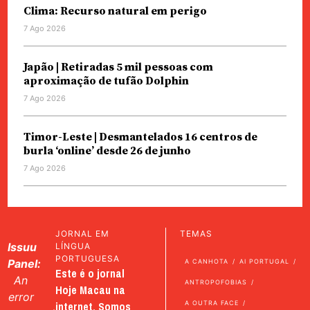
Clima: Recurso natural em perigo
7 Ago 2026
Japão | Retiradas 5 mil pessoas com
aproximação de tufão Dolphin
7 Ago 2026
Timor-Leste | Desmantelados 16 centros de
burla ‘online’ desde 26 de junho
7 Ago 2026
JORNAL EM
TEMAS
Issuu
LÍNGUA
PORTUGUESA
Panel:
A CANHOTA
AI PORTUGAL
Este é o jornal
An
ANTROPOFOBIAS
Hoje Macau na
error
internet. Somos
A OUTRA FACE