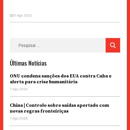
31 Ago 2022
Pesquisar
MACAU VISTO DE HONG KONG
VOZES
por:
Advogados em greve
Últimas Notícias
ONU condena sanções dos EUA contra Cuba e
alerta para crise humanitária
7 Ago 2026
China | Controlo sobre saídas apertado com
novas regras fronteiriças
7 Ago 2026