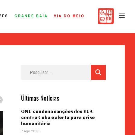
ZES
GRANDE BAÍA
VIA DO MEIO
Pesquisar
por:
Últimas Notícias
ONU condena sanções dos EUA
contra Cuba e alerta para crise
humanitária
7 Ago 2026