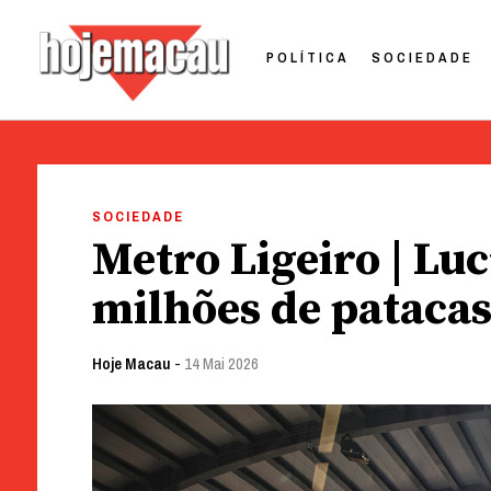
POLÍTICA
SOCIEDADE
Hoje Macau
Jornal em Língua Portuguesa
Skip
to
SOCIEDADE
content
Metro Ligeiro | Lu
milhões de pataca
Hoje Macau
-
14 Mai 2026