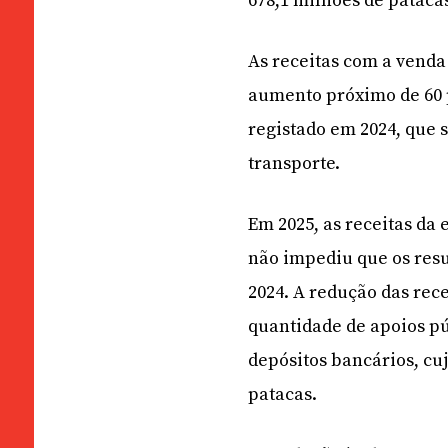
678,1 milhões de pataca
As receitas com a venda
aumento próximo de 60 p
registado em 2024, que 
transporte.
Em 2025, as receitas d
não impediu que os res
2024. A redução das rec
quantidade de apoios pú
depósitos bancários, cuj
patacas.