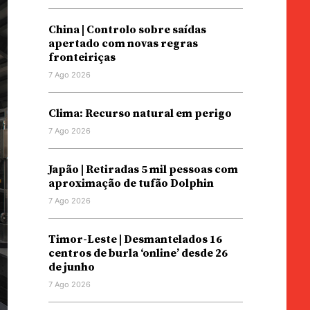
China | Controlo sobre saídas
apertado com novas regras
fronteiriças
7 Ago 2026
Clima: Recurso natural em perigo
7 Ago 2026
Japão | Retiradas 5 mil pessoas com
aproximação de tufão Dolphin
7 Ago 2026
Timor-Leste | Desmantelados 16
centros de burla ‘online’ desde 26
de junho
7 Ago 2026