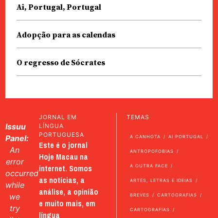
Ai, Portugal, Portugal
Adopção para as calendas
O regresso de Sócrates
JORNAL EM
TEMAS
Issuu
LÍNGUA
PORTUGUESA
Panel:
A CANHOTA
AI PORTUGAL
Este é o jornal
An
ANTROPOFOBIAS
Hoje Macau na
error
internet. Somos
A OUTRA FACE
occurred
as notícias, a
ARTES, LETRAS E IDEIAS
while
análise, a opinião
we
BREVES
CARTOGRAFIAS
e muito mais, em
try
CARTOGRAFIAS
língua