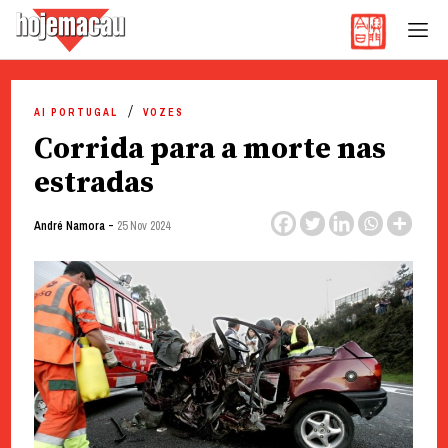
Hoje Macau
Jornal em Língua Portuguesa
Skip
to
AI PORTUGAL
VOZES
content
Corrida para a morte nas
estradas
-
André Namora
25 Nov 2024