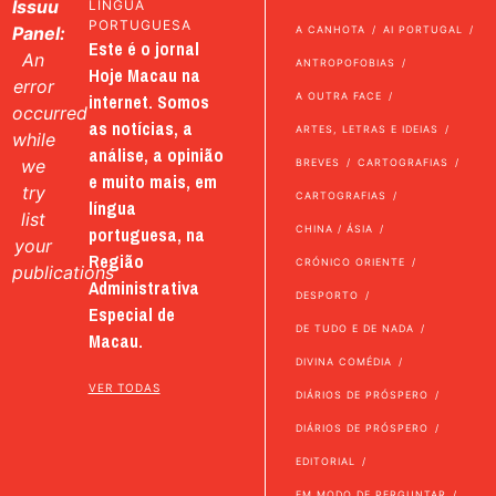
Issuu
LÍNGUA
PORTUGUESA
Panel:
A CANHOTA
AI PORTUGAL
Este é o jornal
An
ANTROPOFOBIAS
Hoje Macau na
error
internet. Somos
A OUTRA FACE
occurred
as notícias, a
ARTES, LETRAS E IDEIAS
while
análise, a opinião
we
BREVES
CARTOGRAFIAS
e muito mais, em
try
CARTOGRAFIAS
língua
list
portuguesa, na
CHINA / ÁSIA
your
Região
CRÓNICO ORIENTE
publications
Administrativa
DESPORTO
Especial de
DE TUDO E DE NADA
Macau.
DIVINA COMÉDIA
VER TODAS
DIÁRIOS DE PRÓSPERO
DIÁRIOS DE PRÓSPERO
EDITORIAL
EM MODO DE PERGUNTAR