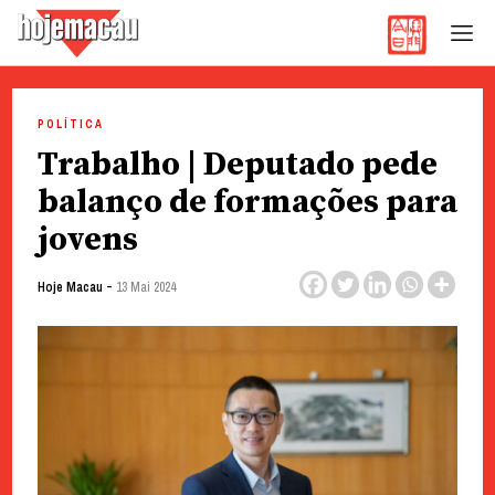
Hoje Macau
Jornal em Língua Portuguesa
Skip
to
POLÍTICA
content
Trabalho | Deputado pede
balanço de formações para
jovens
-
Hoje Macau
13 Mai 2024