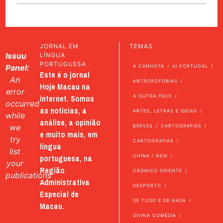
JORNAL EM
TEMAS
Issuu
LÍNGUA
PORTUGUESA
Panel:
A CANHOTA
AI PORTUGAL
Este é o jornal
An
ANTROPOFOBIAS
Hoje Macau na
error
internet. Somos
A OUTRA FACE
occurred
as notícias, a
ARTES, LETRAS E IDEIAS
while
análise, a opinião
we
BREVES
CARTOGRAFIAS
e muito mais, em
try
CARTOGRAFIAS
língua
list
portuguesa, na
CHINA / ÁSIA
your
Região
CRÓNICO ORIENTE
publications
Administrativa
DESPORTO
Especial de
DE TUDO E DE NADA
Macau.
DIVINA COMÉDIA