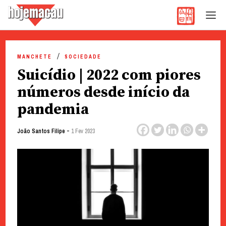
Hoje Macau
Jornal em Língua Portuguesa
Skip
to
MANCHETE
SOCIEDADE
content
Suicídio | 2022 com piores
números desde início da
pandemia
-
João Santos Filipe
1 Fev 2023