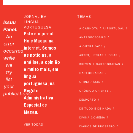
JORNAL EM
TEMAS
Issuu
LÍNGUA
PORTUGUESA
Panel:
A CANHOTA
AI PORTUGAL
Este é o jornal
An
ANTROPOFOBIAS
Hoje Macau na
error
internet. Somos
A OUTRA FACE
occurred
as notícias, a
ARTES, LETRAS E IDEIAS
while
análise, a opinião
we
BREVES
CARTOGRAFIAS
e muito mais, em
try
CARTOGRAFIAS
língua
list
portuguesa, na
CHINA / ÁSIA
your
Região
CRÓNICO ORIENTE
publications
Administrativa
DESPORTO
Especial de
DE TUDO E DE NADA
Macau.
DIVINA COMÉDIA
VER TODAS
DIÁRIOS DE PRÓSPERO