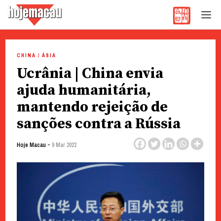
Hoje Macau
Jornal em Língua Portuguesa
Skip
to
CHINA / ÁSIA
content
Ucrânia | China envia
ajuda humanitária,
mantendo rejeição de
sanções contra a Rússia
-
Hoje Macau
9 Mar 2022