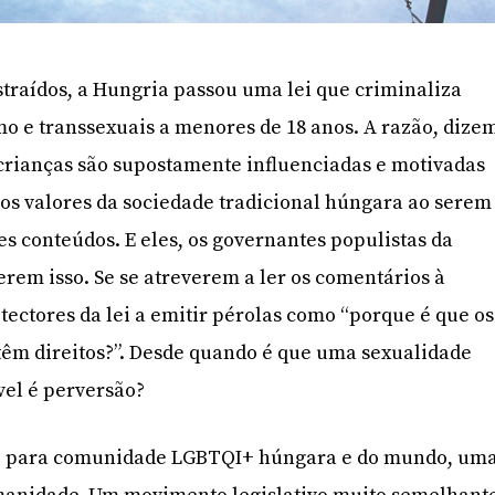
straídos, a Hungria passou uma lei que criminaliza
o e transsexuais a menores de 18 anos. A razão, dize
 crianças são supostamente influenciadas e motivadas
 os valores da sociedade tradicional húngara ao serem
es conteúdos. E eles, os governantes populistas da
erem isso. Se se atreverem a ler os comentários à
tectores da lei a emitir pérolas como “porque é que os
têm direitos?”. Desde quando é que uma sexualidade
el é perversão?
te para comunidade LGBTQI+ húngara e do mundo, um