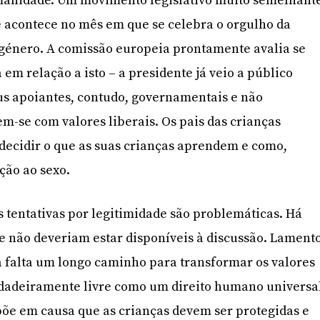
humanidade. Um movimento legislativo muito semelhant
e acontece no mês em que se celebra o orgulho da
 género. A comissão europeia prontamente avalia se
em relação a isto – a presidente já veio a público
eus apoiantes, contudo, governamentais e não
-se com valores liberais. Os pais das crianças
e decidir o que as suas crianças aprendem e como,
ção ao sexo.
s tentativas por legitimidade são problemáticas. Há
 não deveriam estar disponíveis à discussão. Lament
da falta um longo caminho para transformar os valores
dadeiramente livre como um direito humano universa
õe em causa que as crianças devem ser protegidas e