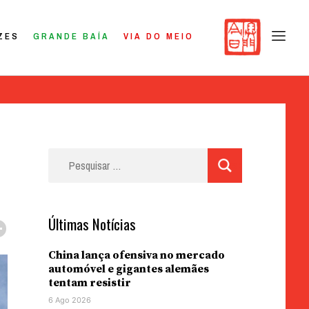
ZES
GRANDE BAÍA
VIA DO MEIO
Pesquisar
por:
Últimas Notícias
China lança ofensiva no mercado
automóvel e gigantes alemães
tentam resistir
6 Ago 2026