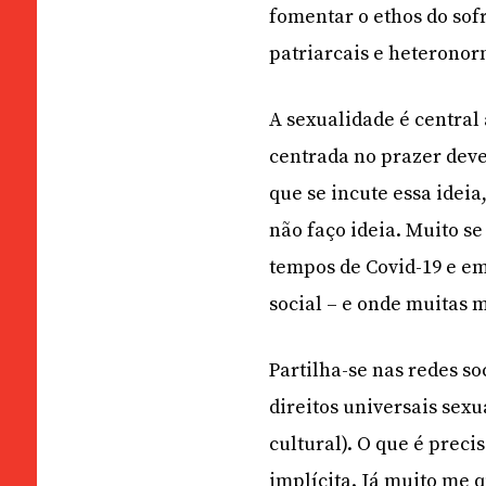
fomentar o ethos do sof
patriarcais e heterono
A sexualidade é centra
centrada no prazer dever
que se incute essa idei
não faço ideia. Muito s
tempos de Covid-19 e em
social – e onde muitas 
Partilha-se nas redes so
direitos universais sex
cultural). O que é preci
implícita. Já muito me 