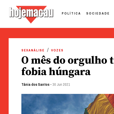
POLÍTICA
SOCIEDADE
Hoje Macau
Jornal em Língua Portuguesa
Skip
to
SEXANÁLISE
VOZES
content
O mês do orgulho t
fobia húngara
Tânia dos Santos
-
30 Jun 2021