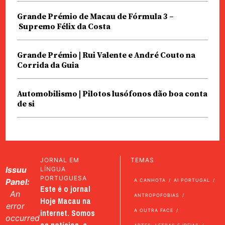
Grande Prémio de Macau de Fórmula 3 –
Supremo Félix da Costa
Grande Prémio | Rui Valente e André Couto na
Corrida da Guia
Automobilismo | Pilotos lusófonos dão boa conta
de si
JORNAL EM
TEMAS
Issuu
LÍNGUA
PORTUGUESA
Panel:
A CANHOTA
AI PORTUGAL
Este é o jornal
An
ANTROPOFOBIAS
Hoje Macau na
error
internet. Somos
A OUTRA FACE
occurred
as notícias, a