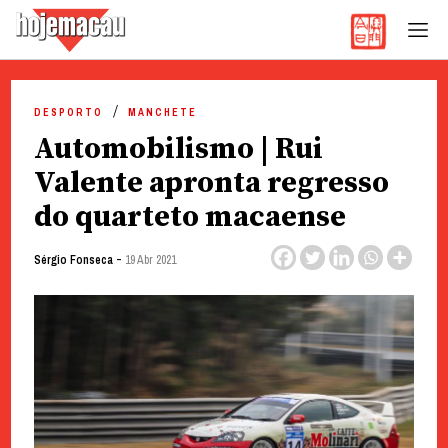
Hoje Macau
Jornal em Língua Portuguesa
Skip
to
DESPORTO
MANCHETE
content
Automobilismo | Rui
Valente apronta regresso
do quarteto macaense
-
Sérgio Fonseca
19 Abr 2021