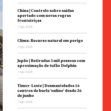
China | Controlo sobre saídas
apertado com novas regras
fronteiriças
7 Ago 2026
Clima: Recurso natural em perigo
7 Ago 2026
Japão | Retiradas 5 mil pessoas com
aproximação de tufão Dolphin
7 Ago 2026
Timor-Leste | Desmantelados 16
centros de burla ‘online’ desde 26
de junho
7 Ago 2026