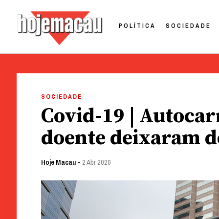
POLÍTICA
SOCIEDADE
Hoje Macau
Jornal em Língua Portuguesa
Skip
to
SOCIEDADE
content
Covid-19 | Autoca
doente deixaram d
Hoje Macau
-
2 Abr 2020