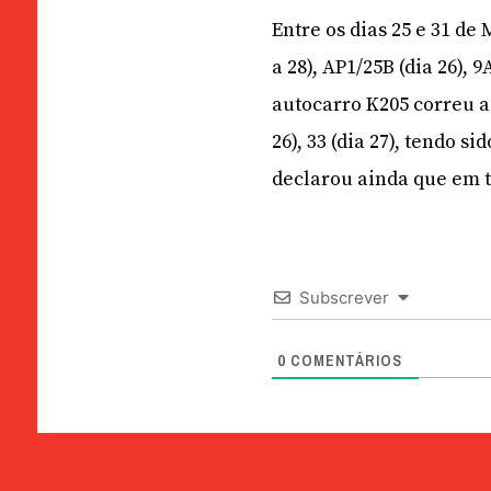
Entre os dias 25 e 31 de
a 28), AP1/25B (dia 26), 9A
autocarro K205 correu a l
26), 33 (dia 27), tendo 
declarou ainda que em t
Subscrever
0
COMENTÁRIOS