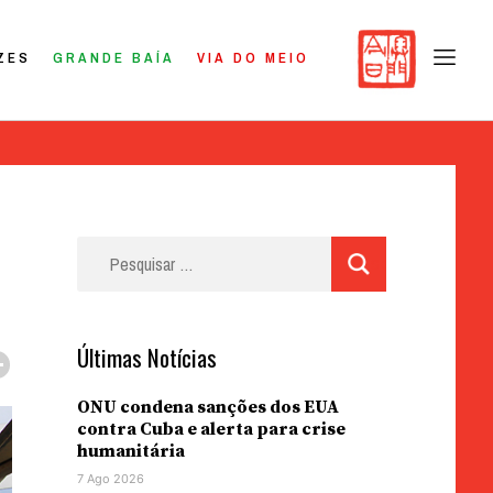
ZES
GRANDE BAÍA
VIA DO MEIO
Pesquisar
por:
Últimas Notícias
ONU condena sanções dos EUA
contra Cuba e alerta para crise
humanitária
7 Ago 2026