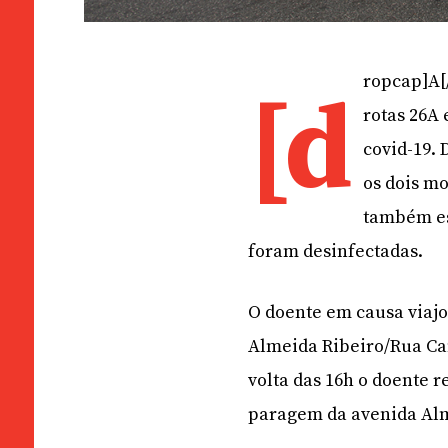
ropcap]A[
[d
rotas 26A
covid-19.
os dois mo
também es
foram desinfectadas.
O doente em causa viajo
Almeida Ribeiro/Rua Cam
volta das 16h o doente r
paragem da avenida Alm