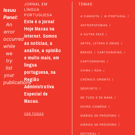
JORNAL EM
TEMAS
Issuu
LÍNGUA
PORTUGUESA
Panel:
A CANHOTA
AI PORTUGAL
Este é o jornal
An
ANTROPOFOBIAS
Hoje Macau na
error
internet. Somos
A OUTRA FACE
occurred
as notícias, a
ARTES, LETRAS E IDEIAS
while
análise, a opinião
we
BREVES
CARTOGRAFIAS
e muito mais, em
try
CARTOGRAFIAS
língua
list
portuguesa, na
CHINA / ÁSIA
your
Região
CRÓNICO ORIENTE
publications
Administrativa
DESPORTO
Especial de
DE TUDO E DE NADA
Macau.
DIVINA COMÉDIA
VER TODAS
DIÁRIOS DE PRÓSPERO
DIÁRIOS DE PRÓSPERO
EDITORIAL