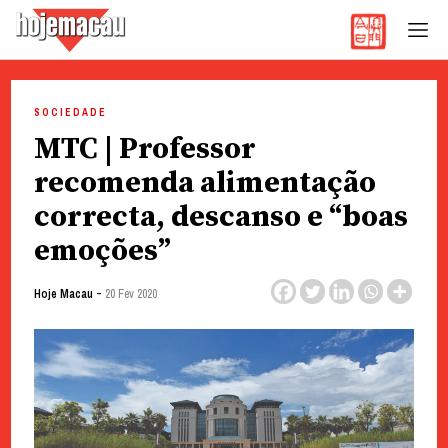
Hoje Macau
Jornal em Língua Portuguesa
Skip
to
SOCIEDADE
content
MTC | Professor
recomenda alimentação
correcta, descanso e “boas
emoções”
-
Hoje Macau
20 Fev 2020