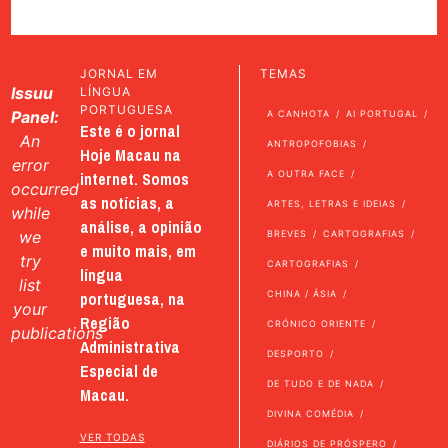
JORNAL EM
TEMAS
Issuu
LÍNGUA
PORTUGUESA
Panel:
A CANHOTA
AI PORTUGAL
Este é o jornal
An
ANTROPOFOBIAS
Hoje Macau na
error
internet. Somos
A OUTRA FACE
occurred
as notícias, a
ARTES, LETRAS E IDEIAS
while
análise, a opinião
we
BREVES
CARTOGRAFIAS
e muito mais, em
try
CARTOGRAFIAS
língua
list
portuguesa, na
CHINA / ÁSIA
your
Região
CRÓNICO ORIENTE
publications
Administrativa
DESPORTO
Especial de
DE TUDO E DE NADA
Macau.
DIVINA COMÉDIA
VER TODAS
DIÁRIOS DE PRÓSPERO