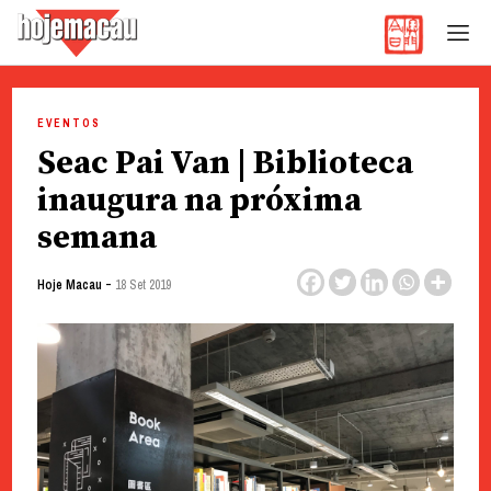
Hoje Macau
Jornal em Língua Portuguesa
Skip
to
EVENTOS
content
Seac Pai Van | Biblioteca
inaugura na próxima
semana
-
Hoje Macau
18 Set 2019