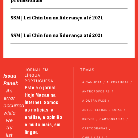
profissionais
SSM | Lei Chin Ion na liderança até 2021
SSM | Lei Chin Ion na liderança até 2021
JORNAL EM
TEMAS
Issuu
LÍNGUA
PORTUGUESA
Panel:
A CANHOTA
AI PORTUGAL
Este é o jornal
An
ANTROPOFOBIAS
Hoje Macau na
error
internet. Somos
A OUTRA FACE
occurred
as notícias, a
ARTES, LETRAS E IDEIAS
while
análise, a opinião
we
BREVES
CARTOGRAFIAS
e muito mais, em
try
CARTOGRAFIAS
língua
list
CHINA / ÁSIA