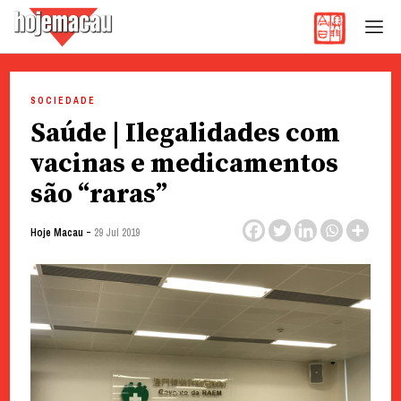
Hoje Macau
Jornal em Língua Portuguesa
Skip
to
SOCIEDADE
content
Saúde | Ilegalidades com
vacinas e medicamentos
são “raras”
-
Hoje Macau
29 Jul 2019