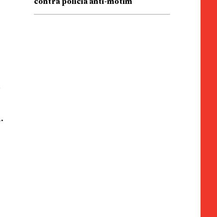
contra polícia anti-motim
à
.