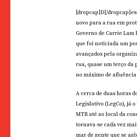
[dropcap]D[/dropcap]esd
novo para a rua em prot
Governo de Carrie Lam li
que foi noticiada um p
avançados pela organiza
rua, quase um terço da
no máximo de afluência
A cerca de duas horas d
Legislativo (LegCo), já 
MTR até ao local da con
tornava-se cada vez mai
mar de gente que se ag