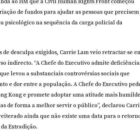
inda ao HM que a Civil Human Rights Front começou
ação de fundos para ajudar as pessoas que precisem
ou psicológico na sequência da carga policial da
 de desculpa exigidos, Carrie Lam veio retractar-se e
o indirecto. “A Chefe do Executivo admite deficiência
que levou a substanciais controvérsias sociais que
o e dor entre a população. A Chefe do Executivo ped
ong Kong e promete adoptar uma atitude mais humild
icas de forma a melhor servir o público”, declarou Carr
eiterado ainda que não existe uma data para o retorn
 da Extradição.