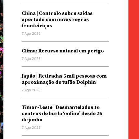
China | Controlo sobre saídas
apertado com novas regras
fronteiriças
7 Ago 2026
Clima: Recurso natural em perigo
7 Ago 2026
Japão | Retiradas 5 mil pessoas com
aproximação de tufão Dolphin
7 Ago 2026
Timor-Leste | Desmantelados 16
centros de burla ‘online’ desde 26
de junho
7 Ago 2026