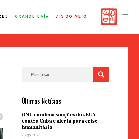
ZES
GRANDE BAÍA
VIA DO MEIO
Pesquisar
por:
Últimas Notícias
ONU condena sanções dos EUA
contra Cuba e alerta para crise
humanitária
7 Ago 2026