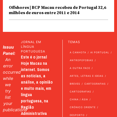
Offshores | BCP Macau recebeu de Portugal 32,6
milhões de euros entre 2011 e 2014
JORNAL EM
TEMAS
Issuu
LÍNGUA
PORTUGUESA
Panel:
A CANHOTA
AI PORTUGAL
Este é o jornal
An
ANTROPOFOBIAS
Hoje Macau na
error
internet. Somos
A OUTRA FACE
occurred
as notícias, a
ARTES, LETRAS E IDEIAS
while
análise, a opinião
we
BREVES
CARTOGRAFIAS
e muito mais, em
try
CARTOGRAFIAS
língua
list
portuguesa, na
CHINA / ÁSIA
your
Região
CRÓNICO ORIENTE
publications
Administrativa
DESPORTO