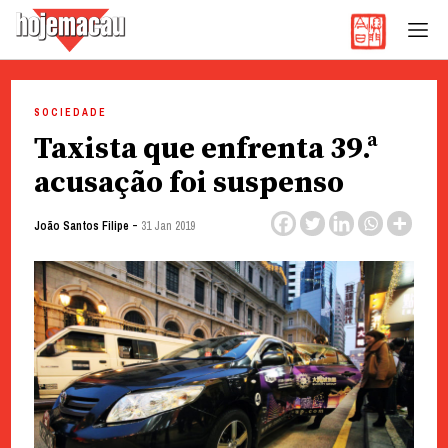
Hoje Macau
Jornal em Língua Portuguesa
Skip
to
SOCIEDADE
content
Taxista que enfrenta 39.ª
acusação foi suspenso
-
João Santos Filipe
31 Jan 2019