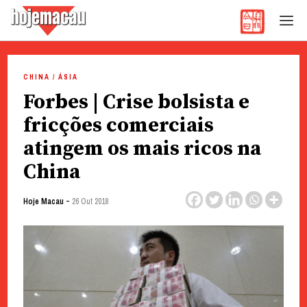
Hoje Macau
Jornal em Língua Portuguesa
Skip
to
CHINA / ÁSIA
content
Forbes | Crise bolsista e
fricções comerciais
atingem os mais ricos na
China
-
Hoje Macau
26 Out 2018