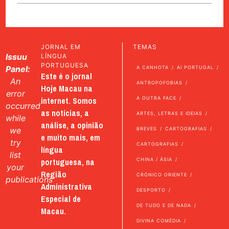
JORNAL EM
TEMAS
Issuu
LÍNGUA
PORTUGUESA
Panel:
A CANHOTA
AI PORTUGAL
Este é o jornal
An
ANTROPOFOBIAS
Hoje Macau na
error
internet. Somos
A OUTRA FACE
occurred
as notícias, a
ARTES, LETRAS E IDEIAS
while
análise, a opinião
we
BREVES
CARTOGRAFIAS
e muito mais, em
try
CARTOGRAFIAS
língua
list
portuguesa, na
CHINA / ÁSIA
your
Região
CRÓNICO ORIENTE
publications
Administrativa
DESPORTO
Especial de
DE TUDO E DE NADA
Macau.
DIVINA COMÉDIA