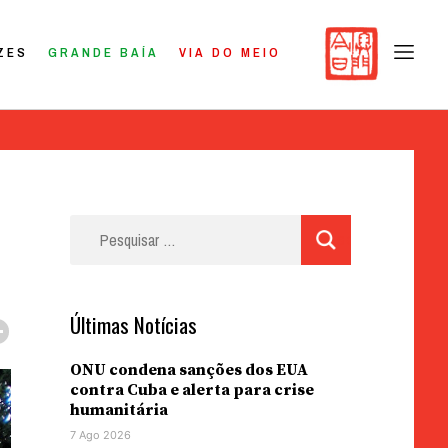
ZES
GRANDE BAÍA
VIA DO MEIO
Pesquisar
por:
Últimas Notícias
ONU condena sanções dos EUA
contra Cuba e alerta para crise
humanitária
7 Ago 2026