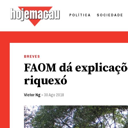
POLÍTICA
SOCIEDADE
Hoje Macau
Jornal em Língua Portuguesa
Skip
to
BREVES
content
FAOM dá explicaçõ
riquexó
Victor Ng
-
30 Ago 2018