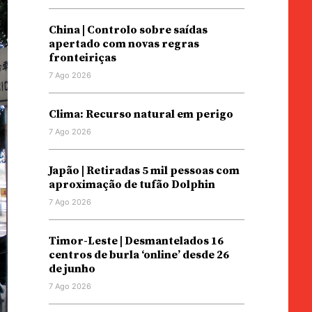
China | Controlo sobre saídas
apertado com novas regras
fronteiriças
7 Ago 2026
Clima: Recurso natural em perigo
7 Ago 2026
Japão | Retiradas 5 mil pessoas com
aproximação de tufão Dolphin
7 Ago 2026
Timor-Leste | Desmantelados 16
centros de burla ‘online’ desde 26
de junho
7 Ago 2026