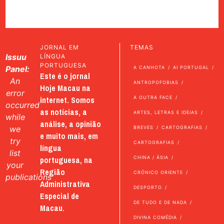
JORNAL EM
TEMAS
Issuu
LÍNGUA
PORTUGUESA
Panel:
A CANHOTA
AI PORTUGAL
Este é o jornal
An
ANTROPOFOBIAS
Hoje Macau na
error
internet. Somos
A OUTRA FACE
occurred
as notícias, a
ARTES, LETRAS E IDEIAS
while
análise, a opinião
we
BREVES
CARTOGRAFIAS
e muito mais, em
try
CARTOGRAFIAS
língua
list
portuguesa, na
CHINA / ÁSIA
your
Região
CRÓNICO ORIENTE
publications
Administrativa
DESPORTO
Especial de
DE TUDO E DE NADA
Macau.
DIVINA COMÉDIA