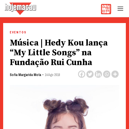
Hoje Macau
Jornal em Língua Portuguesa
Skip
to
EVENTOS
content
Música | Hedy Kou lança
“My Little Songs” na
Fundação Rui Cunha
-
Sofia Margarida Mota
14 Ago 2018