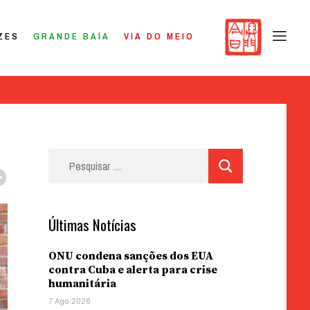
ZES
GRANDE BAÍA
VIA DO MEIO
Pesquisar
por:
Últimas Notícias
ONU condena sanções dos EUA
contra Cuba e alerta para crise
humanitária
7 Ago 2026