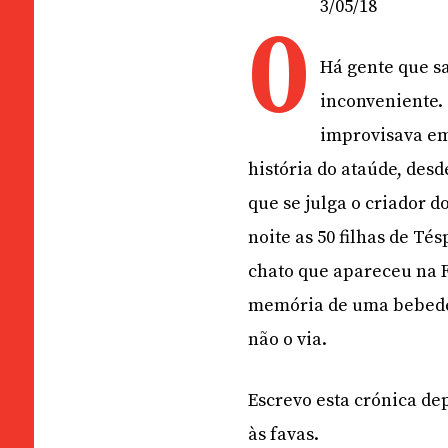
3/05/18
0
Há gente que s
inconveniente.
improvisava em
história do ataúde, desd
que se julga o criador 
noite as 50 filhas de T
chato que apareceu na F
memória de uma bebedei
não o via.
Escrevo esta crónica dep
às favas.