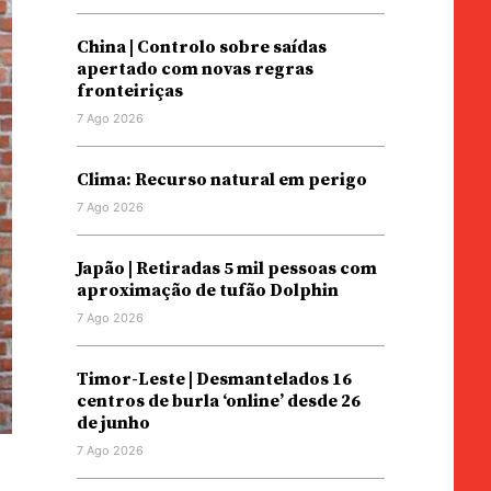
China | Controlo sobre saídas
apertado com novas regras
fronteiriças
7 Ago 2026
Clima: Recurso natural em perigo
7 Ago 2026
Japão | Retiradas 5 mil pessoas com
aproximação de tufão Dolphin
7 Ago 2026
Timor-Leste | Desmantelados 16
centros de burla ‘online’ desde 26
de junho
7 Ago 2026