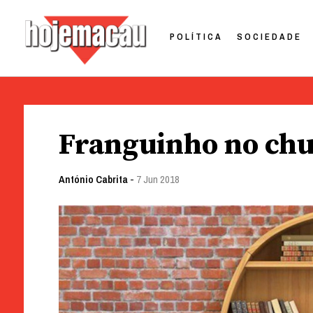
POLÍTICA
SOCIEDADE
Hoje Macau
Jornal em Língua Portuguesa
Skip
to
Franguinho no chu
content
António Cabrita
-
7 Jun 2018