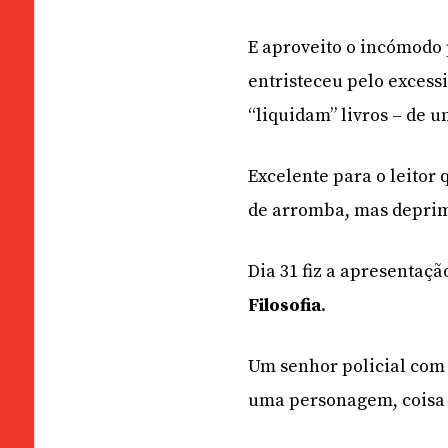
E aproveito o incómodo 
entristeceu pelo excess
“liquidam” livros – de u
Excelente para o leitor
de arromba, mas deprime
Dia 31 fiz a apresentaç
Filosofia
.
Um senhor policial com f
uma personagem, coisa m