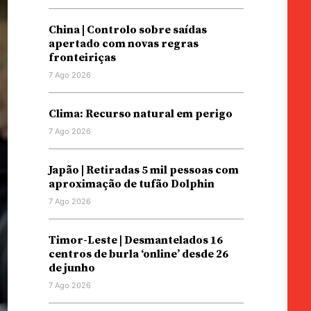
China | Controlo sobre saídas
apertado com novas regras
fronteiriças
7 Ago 2026
Clima: Recurso natural em perigo
7 Ago 2026
Japão | Retiradas 5 mil pessoas com
aproximação de tufão Dolphin
7 Ago 2026
Timor-Leste | Desmantelados 16
centros de burla ‘online’ desde 26
de junho
7 Ago 2026