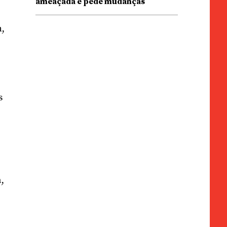
ameaçada e pede mudanças
n,
s
,
e