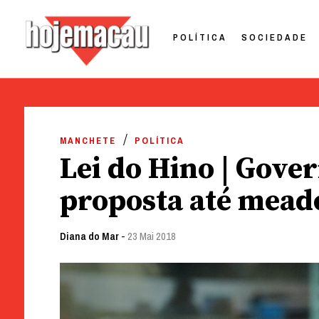
POLÍTICA
SOCIEDADE
Hoje Macau
Jornal em Língua Portuguesa
Skip
to
MANCHETE
POLÍTICA
content
Lei do Hino | Gove
proposta até mead
Diana do Mar
-
23 Mai 2018