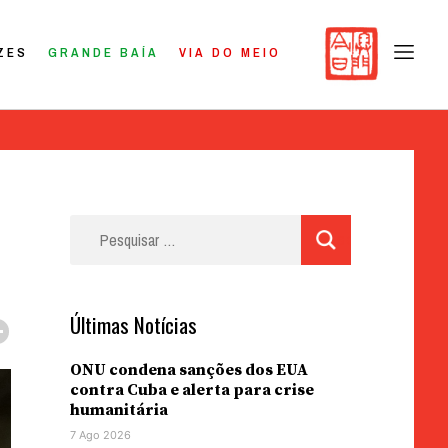
ZES
GRANDE BAÍA
VIA DO MEIO
Pesquisar
por:
Últimas Notícias
ONU condena sanções dos EUA
contra Cuba e alerta para crise
humanitária
7 Ago 2026