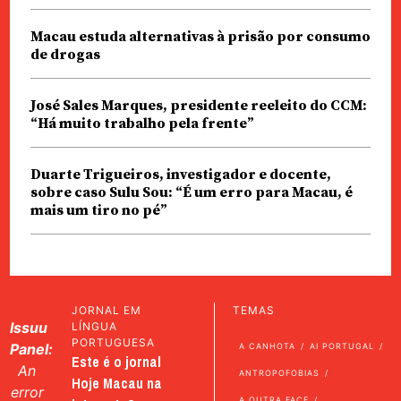
Macau estuda alternativas à prisão por consumo
de drogas
José Sales Marques, presidente reeleito do CCM:
“Há muito trabalho pela frente”
Duarte Trigueiros, investigador e docente,
sobre caso Sulu Sou: “É um erro para Macau, é
mais um tiro no pé”
JORNAL EM
TEMAS
Issuu
LÍNGUA
PORTUGUESA
Panel:
A CANHOTA
AI PORTUGAL
Este é o jornal
An
ANTROPOFOBIAS
Hoje Macau na
error
A OUTRA FACE