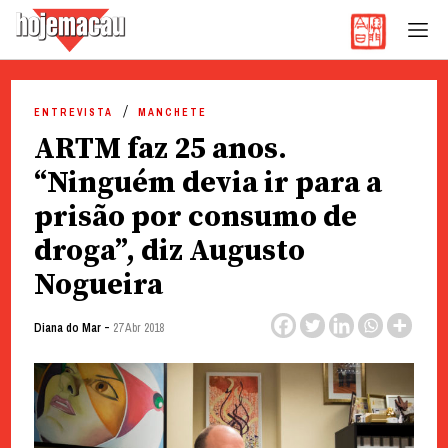
Hoje Macau
Jornal em Língua Portuguesa
Skip
to
ENTREVISTA
MANCHETE
content
ARTM faz 25 anos.
“Ninguém devia ir para a
prisão por consumo de
droga”, diz Augusto
Nogueira
-
Diana do Mar
27 Abr 2018