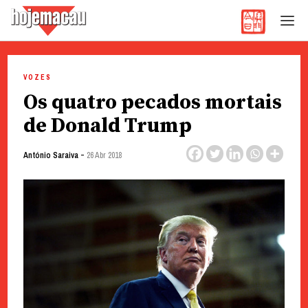
Hoje Macau
Jornal em Língua Portuguesa
Skip
to
VOZES
content
Os quatro pecados mortais
de Donald Trump
-
António Saraiva
26 Abr 2018