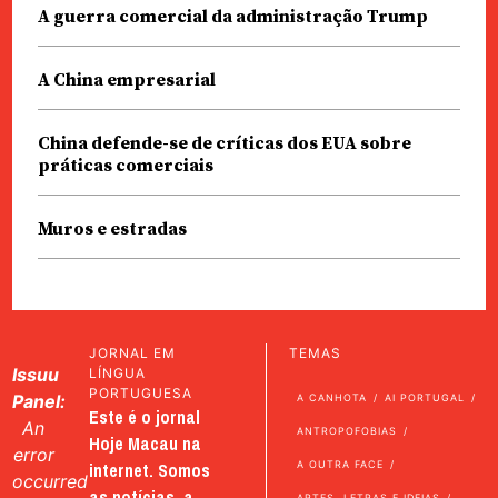
A guerra comercial da administração Trump
A China empresarial
China defende-se de críticas dos EUA sobre
práticas comerciais
Muros e estradas
JORNAL EM
TEMAS
Issuu
LÍNGUA
PORTUGUESA
Panel:
A CANHOTA
AI PORTUGAL
Este é o jornal
An
ANTROPOFOBIAS
Hoje Macau na
error
internet. Somos
A OUTRA FACE
occurred
as notícias, a
ARTES, LETRAS E IDEIAS