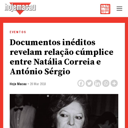
Hoje Macau
Jornal em Língua Portuguesa
Skip
to
EVENTOS
content
Documentos inéditos
revelam relação cúmplice
entre Natália Correia e
António Sérgio
-
Hoje Macau
26 Mar 2018