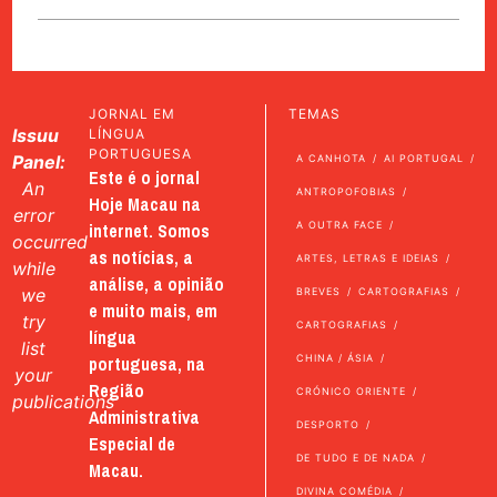
JORNAL EM
TEMAS
Issuu
LÍNGUA
PORTUGUESA
Panel:
A CANHOTA
AI PORTUGAL
Este é o jornal
An
ANTROPOFOBIAS
Hoje Macau na
error
internet. Somos
A OUTRA FACE
occurred
as notícias, a
ARTES, LETRAS E IDEIAS
while
análise, a opinião
we
BREVES
CARTOGRAFIAS
e muito mais, em
try
CARTOGRAFIAS
língua
list
portuguesa, na
CHINA / ÁSIA
your
Região
CRÓNICO ORIENTE
publications
Administrativa
DESPORTO
Especial de
DE TUDO E DE NADA
Macau.
DIVINA COMÉDIA