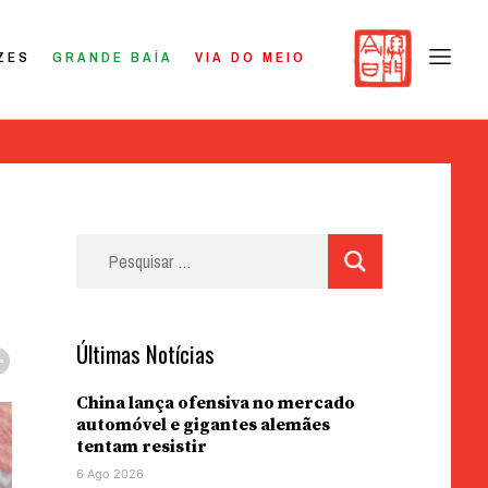
ZES
GRANDE BAÍA
VIA DO MEIO
Pesquisar
por:
Últimas Notícias
China lança ofensiva no mercado
automóvel e gigantes alemães
tentam resistir
6 Ago 2026