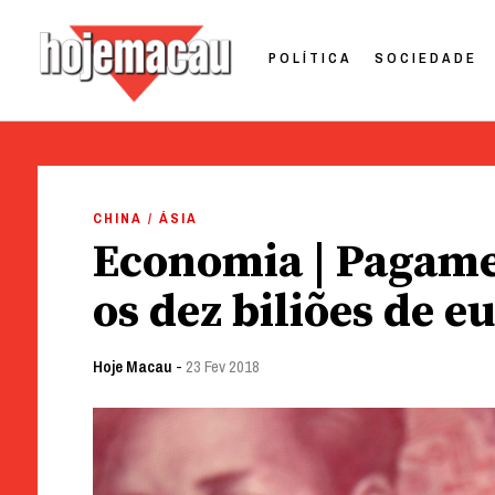
POLÍTICA
SOCIEDADE
Hoje Macau
Jornal em Língua Portuguesa
Skip
to
CHINA / ÁSIA
content
Economia | Pagame
os dez biliões de 
Hoje Macau
-
23 Fev 2018