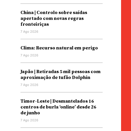
China | Controlo sobre saídas
apertado com novas regras
fronteiriças
7 Ago 2026
Clima: Recurso natural em perigo
7 Ago 2026
Japão | Retiradas 5 mil pessoas com
aproximação de tufão Dolphin
7 Ago 2026
Timor-Leste | Desmantelados 16
centros de burla ‘online’ desde 26
de junho
7 Ago 2026