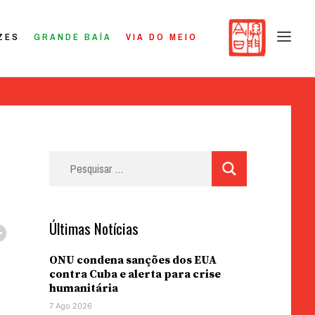
ZES
GRANDE BAÍA
VIA DO MEIO
Pesquisar
por:
Últimas Notícias
ONU condena sanções dos EUA
contra Cuba e alerta para crise
humanitária
7 Ago 2026