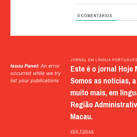
0
COMENTÁRIOS
JORNAL EM LÍNGUA PORTUGUE
Issuu Panel:
An error
Este é o jornal Hoje 
occurred while we try
Somos as notícias, a 
list your publications
muito mais, em língu
Região Administrativ
Macau.
VER TODAS