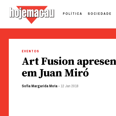
POLÍTICA
SOCIEDADE
Hoje Macau
Jornal em Língua Portuguesa
Skip
to
EVENTOS
content
Art Fusion apresen
em Juan Miró
Sofia Margarida Mota
-
12 Jan 2018