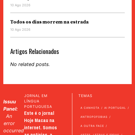
10 Ago 2026
Todos os dias morrem na estrada
10 Ago 2026
Artigos Relacionados
No related posts.
JORNAL EM
TEMAS
Issuu
LÍNGUA
PORTUGUESA
Panel:
A CANHOTA
AI PORTUGAL
Este é o jornal
An
ANTROPOFOBIAS
Hoje Macau na
error
internet. Somos
A OUTRA FACE
occurred
as notícias, a
ARTES, LETRAS E IDEIAS