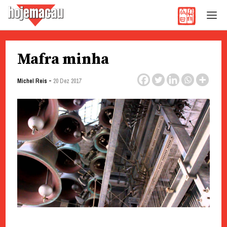
Hoje Macau
Jornal em Língua Portuguesa
Skip
Mafra minha
to
content
-
Michel Reis
20 Dez 2017