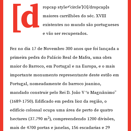
[d
ropcap style≠’circle’]O[/dropcap]s
maiores carrilhões do séc. XVIII
existentes no mundo são portugueses
e vão ser recuperados.
Fez no dia 17 de Novembro 300 anos que foi lançada a
primeira pedra do Palácio Real de Mafra, uma obra
maior do Barroco, em Portugal e na Europa, e o mais
importante monumento representante deste estilo em
Portugal, nomeadamente do barroco joanino,
mandado construir pelo Rei D. João V “o Magnânimo”
(1689-1750). Edificado em pedra lioz da região, o
edifício colossal ocupa uma área de perto de quatro
2
hectares (37.790 m
), compreendendo 1200 divisões,
mais de 4700 portas e janelas, 156 escadarias e 29