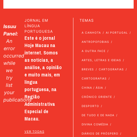
JORNAL EM
TEMAS
Issuu
LÍNGUA
PORTUGUESA
Panel:
A CANHOTA
AI PORTUGAL
Este é o jornal
An
ANTROPOFOBIAS
Hoje Macau na
error
internet. Somos
A OUTRA FACE
occurred
as notícias, a
ARTES, LETRAS E IDEIAS
while
análise, a opinião
we
BREVES
CARTOGRAFIAS
e muito mais, em
try
CARTOGRAFIAS
língua
list
portuguesa, na
CHINA / ÁSIA
your
Região
CRÓNICO ORIENTE
publications
Administrativa
DESPORTO
Especial de
DE TUDO E DE NADA
Macau.
DIVINA COMÉDIA
VER TODAS
DIÁRIOS DE PRÓSPERO