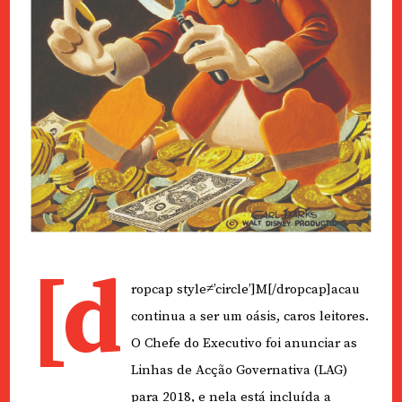
[d
ropcap style≠’circle’]M[/dropcap]acau
continua a ser um oásis, caros leitores.
O Chefe do Executivo foi anunciar as
Linhas de Acção Governativa (LAG)
para 2018, e nela está incluída a