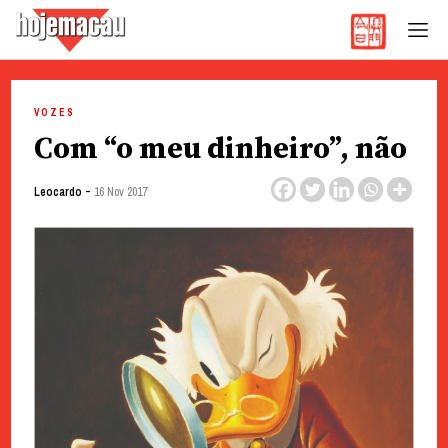
Hoje Macau
Jornal em Língua Portuguesa
Skip
to
VOZES
content
Com “o meu dinheiro”, não
-
Leocardo
16 Nov 2017