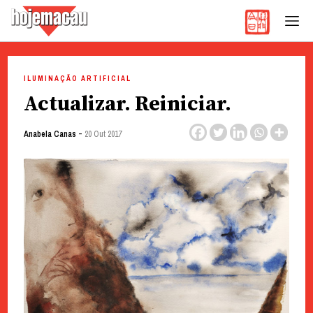
Hoje Macau
Jornal em Língua Portuguesa
Skip
to
ILUMINAÇÃO ARTIFICIAL
content
Actualizar. Reiniciar.
-
Anabela Canas
20 Out 2017