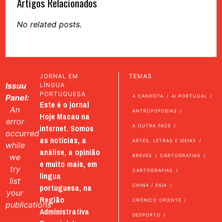
Artigos Relacionados
No related posts.
JORNAL EM
TEMAS
Issuu
LÍNGUA
PORTUGUESA
Panel:
A CANHOTA
AI PORTUGAL
Este é o jornal
An
ANTROPOFOBIAS
Hoje Macau na
error
internet. Somos
A OUTRA FACE
occurred
as notícias, a
ARTES, LETRAS E IDEIAS
while
análise, a opinião
we
BREVES
CARTOGRAFIAS
e muito mais, em
try
CARTOGRAFIAS
língua
list
portuguesa, na
CHINA / ÁSIA
your
Região
CRÓNICO ORIENTE
publications
Administrativa
DESPORTO