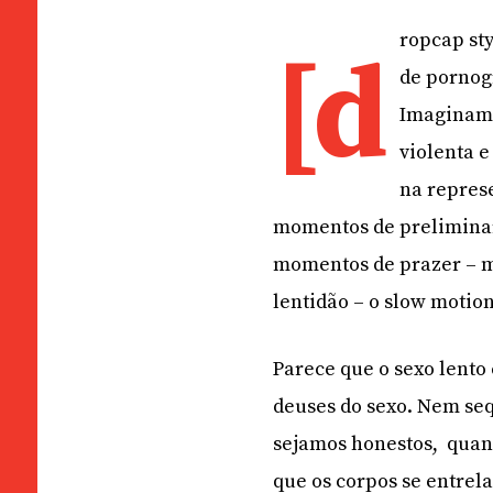
ropcap st
[d
de pornogr
Imaginamos
violenta 
na repres
momentos de preliminare
momentos de prazer – m
lentidão – o slow motio
Parece que o sexo lento
deuses do sexo. Nem seq
sejamos honestos,
quan
que os corpos se entrel