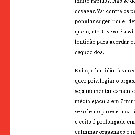
muito rápidos. Não se d
devagar. Vai contra os 
popular sugerir que
‘d
quem’, etc. O sexo é a
lentidão para acordar o
esquecidos
.
E sim, a lentidão favor
quer privilegiar o org
seja momentaneamente.
média ejacula em 7 minu
sexo lento parece uma ó
o coito é prolongado em
culminar orgásmico é in