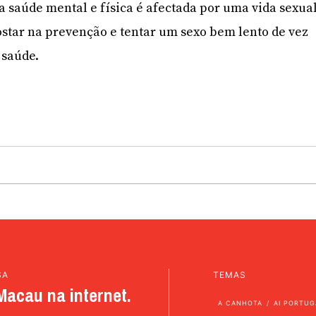
sa saúde mental e física é afectada por uma vida sexua
ostar na prevenção e tentar um sexo bem lento de vez
 saúde.
SA
TEMAS
Macau na internet.
A CANHOTA
AI PORTUG