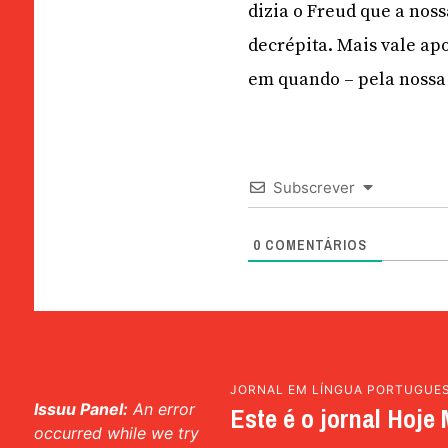
dizia o Freud que a nos
decrépita. Mais vale ap
em quando – pela nossa
Subscrever
0
COMENTÁRIOS
JORNAL EM LÍNGUA PORTUGUE
Issuu Panel:
An error
Este é o jornal Hoje 
occurred while we try