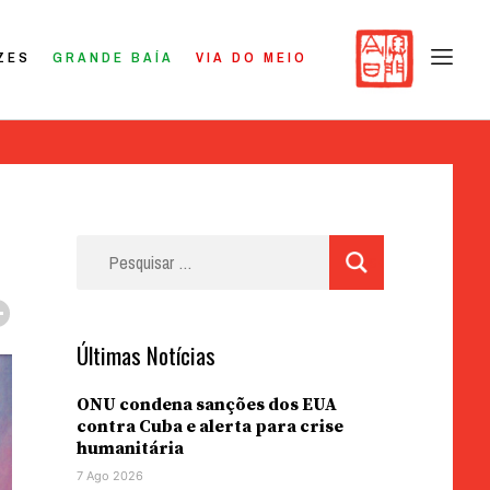
ZES
GRANDE BAÍA
VIA DO MEIO
Pesquisar
por:
Últimas Notícias
ONU condena sanções dos EUA
contra Cuba e alerta para crise
humanitária
7 Ago 2026