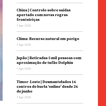
China | Controlo sobre saídas
apertado com novas regras
fronteiriças
7 Ago 2026
Clima: Recurso natural em perigo
7 Ago 2026
Japão | Retiradas 5 mil pessoas com
aproximação de tufão Dolphin
7 Ago 2026
Timor-Leste | Desmantelados 16
centros de burla ‘online’ desde 26
de junho
7 Ago 2026