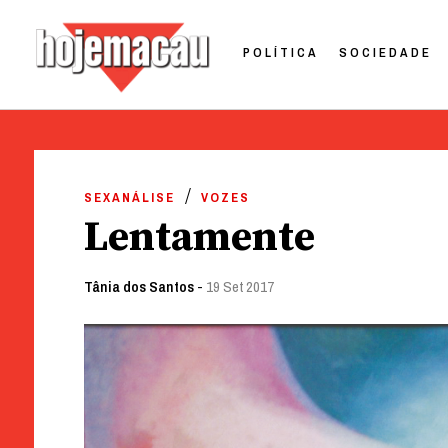
POLÍTICA
SOCIEDADE
Hoje Macau
Jornal em Língua Portuguesa
Skip
to
SEXANÁLISE
VOZES
content
Lentamente
Tânia dos Santos
-
19 Set 2017