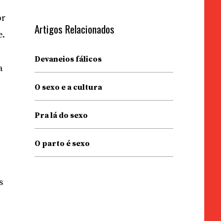
or
Artigos Relacionados
e.
Devaneios fálicos
a
O sexo e a cultura
Pra lá do sexo
O parto é sexo
s