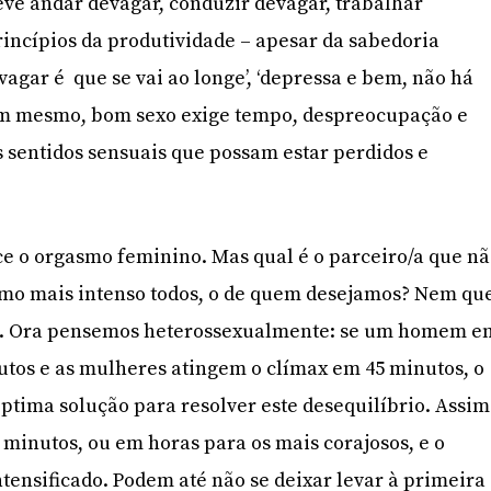
eve andar devagar, conduzir devagar, trabalhar
princípios da produtividade – apesar da sabedoria
evagar é
que se vai ao longe’
,
‘depressa e bem, não há
ssim mesmo, bom sexo exige tempo, despreocupação e
s sentidos sensuais que possam estar perdidos e
ece o orgasmo feminino. Mas qual é o parceiro/a que n
asmo mais intenso todos, o de quem desejamos? Nem qu
 Ora pensemos heterossexualmente: se um homem e
tos e as mulheres atingem o clímax em 45 minutos, o
ptima solução para resolver este desequilíbrio. Assim
 minutos, ou em horas para os mais corajosos, e o
tensificado. Podem até não se deixar levar à primeira