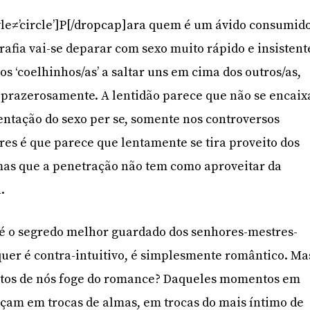
yle≠’circle’]P[/dropcap]ara quem é um ávido consumid
afia vai-se deparar com sexo muito rápido e insistent
 ‘coelhinhos/as’ a saltar uns em cima dos outros/as,
e prazerosamente. A lentidão parece que não se encaix
entação do sexo per se, somente nos controversos
s é que parece que lentamente se tira proveito dos
as que a penetração não tem como aproveitar da
n
.
 é o segredo melhor guardado dos senhores-mestres-
uer é contra-intuitivo, é simplesmente romântico. Ma
tos de nós foge do romance? Daqueles momentos em
açam em trocas de almas, em trocas do mais íntimo de