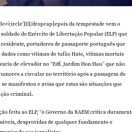
yle≠’circle’]D[/dropcap]epois da tempestade vem o
 soldado do Exército de Libertação Popular (ELP) que
residente, portadores de passaporte português que
 dados como vítimas do tufão Hato, vítimas mortais
avaria de elevador no “Edf. Jardim Hon Hau” que não
 rumores a circular no território após a passagem do
 se manifestou e avisa que estas são situações que
ção criminal.
ção feita ao ELP, “o Governo da RAEM critica durament
nsáveis, desprovidas de qualquer fundamento e