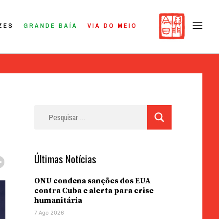
ZES
GRANDE BAÍA
VIA DO MEIO
Pesquisar
por:
Últimas Notícias
ONU condena sanções dos EUA
contra Cuba e alerta para crise
humanitária
7 Ago 2026