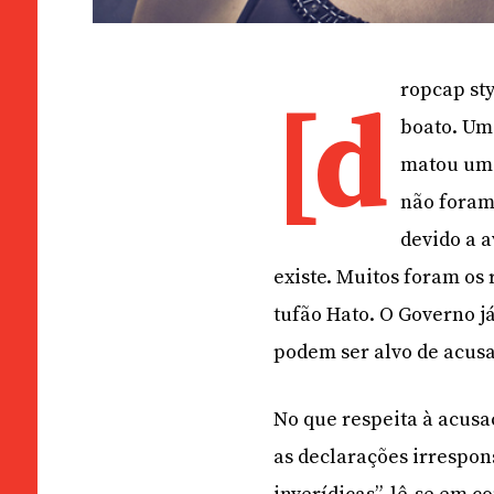
ropcap st
[d
boato. Um
matou um 
não foram
devido a 
existe. Muitos foram os
tufão Hato. O Governo já
podem ser alvo de acusa
No que respeita à acusa
as declarações irrespo