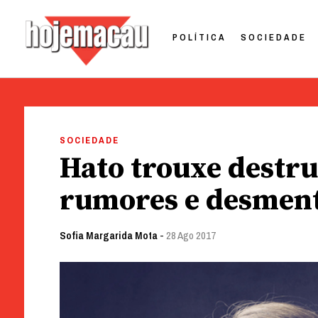
POLÍTICA
SOCIEDADE
Hoje Macau
Jornal em Língua Portuguesa
Skip
to
SOCIEDADE
content
Hato trouxe destr
rumores e desmen
Sofia Margarida Mota
-
28 Ago 2017