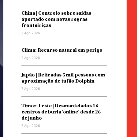
China | Controlo sobre saídas
apertado com novas regras
fronteiriças
7 Ago 2026
Clima: Recurso natural em perigo
7 Ago 2026
Japão | Retiradas 5 mil pessoas com
aproximação de tufão Dolphin
7 Ago 2026
Timor-Leste | Desmantelados 16
centros de burla ‘online’ desde 26
de junho
7 Ago 2026