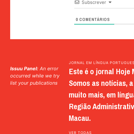
Subscrever
0
COMENTÁRIOS
JORNAL EM LÍNGUA PORTUGUE
Issuu Panel:
An error
Este é o jornal Hoje 
occurred while we try
Somos as notícias, a 
list your publications
muito mais, em língu
Região Administrativ
Macau.
VER TODAS