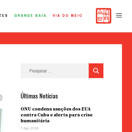
ZES
GRANDE BAÍA
VIA DO MEIO
Pesquisar
por:
Últimas Notícias
ONU condena sanções dos EUA
contra Cuba e alerta para crise
humanitária
7 Ago 2026