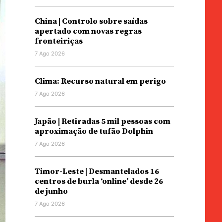
China | Controlo sobre saídas
apertado com novas regras
fronteiriças
7 Ago 2026
Clima: Recurso natural em perigo
7 Ago 2026
Japão | Retiradas 5 mil pessoas com
aproximação de tufão Dolphin
7 Ago 2026
Timor-Leste | Desmantelados 16
centros de burla ‘online’ desde 26
de junho
7 Ago 2026