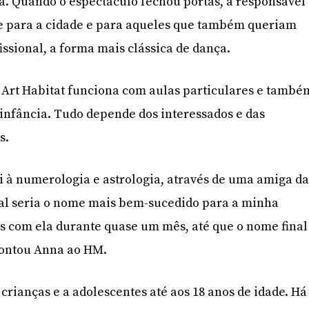
a. Quando o espectáculo fechou portas, a responsável
se para a cidade e para aqueles que também queriam
issional, a forma mais clássica de dança.
 Art Habitat funciona com aulas particulares e també
-infância. Tudo depende dos interessados e das
s.
ri à numerologia e astrologia, através de uma amiga d
al seria o nome mais bem-sucedido para a minha
s com ela durante quase um mês, até que o nome final
contou Anna ao HM.
 crianças e a adolescentes até aos 18 anos de idade. Há