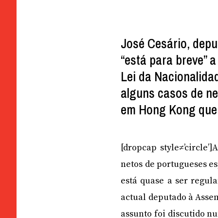
José Cesário, depu
“está para breve” 
Lei da Nacionalidad
alguns casos de ne
em Hong Kong que 
[dropcap style≠’circle’
netos de portugueses e
está quase a ser regul
actual deputado à Assem
assunto foi discutido n