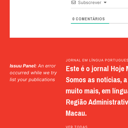
Subscrever
0
COMENTÁRIOS
JORNAL EM LÍNGUA PORTUGUE
Issuu Panel:
An error
Este é o jornal Hoje 
occurred while we try
Somos as notícias, a 
list your publications
muito mais, em língu
Região Administrativ
Macau.
VER TODAS