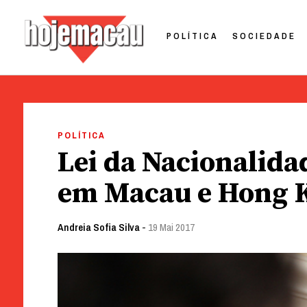
POLÍTICA
SOCIEDADE
Hoje Macau
Jornal em Língua Portuguesa
Skip
to
POLÍTICA
content
Lei da Nacionalidad
em Macau e Hong 
Andreia Sofia Silva
-
19 Mai 2017