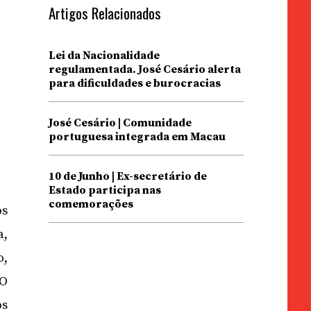
Artigos Relacionados
Lei da Nacionalidade
regulamentada. José Cesário alerta
para dificuldades e burocracias
José Cesário | Comunidade
portuguesa integrada em Macau
10 de Junho | Ex-secretário de
Estado participa nas
comemorações
os
a,
o,
 O
os