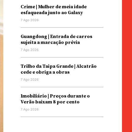
Crime | Mulher de meia idade
esfaqueada junto ao Galaxy
7 Ago 2026
Guangdong | Entrada de carros
sujeita a marcação prévia
7 Ago 2026
Trilho da Taipa Grande | Alcatrão
cede e obriga a obras
7 Ago 2026
Imobiliário | Preços durante o
Verão baixam 8 por cento
7 Ago 2026