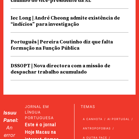
chumbo do vice-presidente da AL
Iec Long | André Cheong admite existência de
“indícios” para investigação
Português | Pereira Coutinho diz que falta
formação na Função Pública
DSSOPT | Nova directora com a missão de
despachar trabalho acumulado
JORNAL EM
TEMAS
Issuu
LÍNGUA
PORTUGUESA
Panel:
A CANHOTA
AI PORTUGAL
Este é o jornal
An
ANTROPOFOBIAS
Hoje Macau na
error
A OUTRA FACE