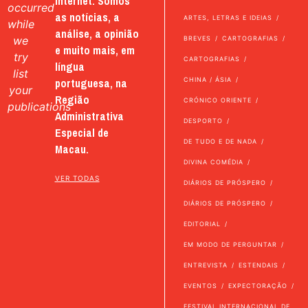
internet. Somos
occurred
as notícias, a
ARTES, LETRAS E IDEIAS
while
análise, a opinião
we
BREVES
CARTOGRAFIAS
e muito mais, em
try
CARTOGRAFIAS
língua
list
portuguesa, na
CHINA / ÁSIA
your
Região
CRÓNICO ORIENTE
publications
Administrativa
DESPORTO
Especial de
DE TUDO E DE NADA
Macau.
DIVINA COMÉDIA
VER TODAS
DIÁRIOS DE PRÓSPERO
DIÁRIOS DE PRÓSPERO
EDITORIAL
EM MODO DE PERGUNTAR
ENTREVISTA
ESTENDAIS
EVENTOS
EXPECTORAÇÃO
FESTIVAL INTERNACIONAL DE