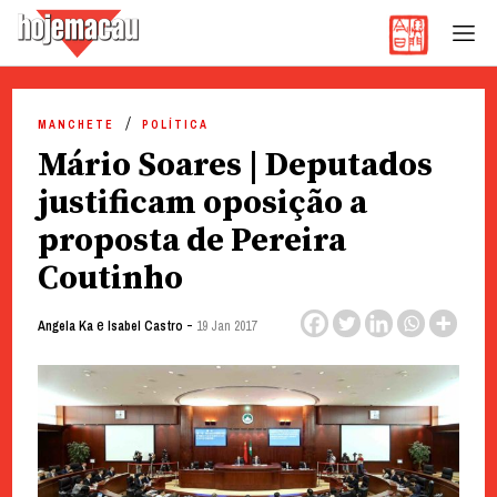
Hoje Macau
Jornal em Língua Portuguesa
Skip
to
MANCHETE
POLÍTICA
content
Mário Soares | Deputados
justificam oposição a
proposta de Pereira
Coutinho
e
-
Angela Ka
Isabel Castro
19 Jan 2017