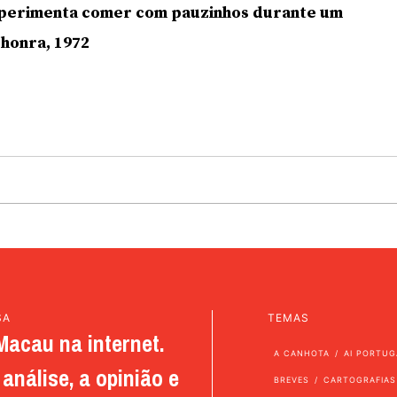
xperimenta comer com pauzinhos durante um
honra, 1972
SA
TEMAS
Macau na internet.
A CANHOTA
AI PORTUG
análise, a opinião e
BREVES
CARTOGRAFIAS