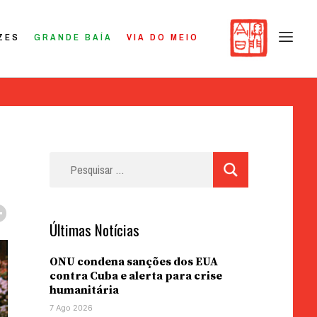
ZES
GRANDE BAÍA
VIA DO MEIO
Pesquisar
por:
Últimas Notícias
ONU condena sanções dos EUA
contra Cuba e alerta para crise
humanitária
7 Ago 2026