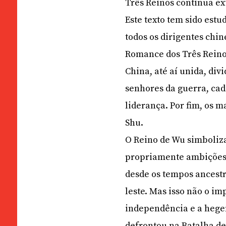
Três Reinos continua e
Este texto tem sido est
todos os dirigentes chin
Romance dos Três Reinos
China, até aí unida, di
senhores da guerra, cad
liderança. Por fim, os m
Shu.
O Reino de Wu simboliz
propriamente ambições i
desde os tempos ancestra
leste. Mas isso não o im
independência e a hege
defrontou na Batalha de