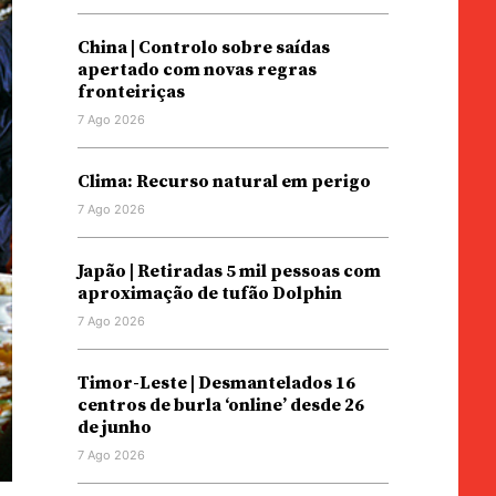
China | Controlo sobre saídas
apertado com novas regras
fronteiriças
7 Ago 2026
Clima: Recurso natural em perigo
7 Ago 2026
Japão | Retiradas 5 mil pessoas com
aproximação de tufão Dolphin
7 Ago 2026
Timor-Leste | Desmantelados 16
centros de burla ‘online’ desde 26
de junho
7 Ago 2026