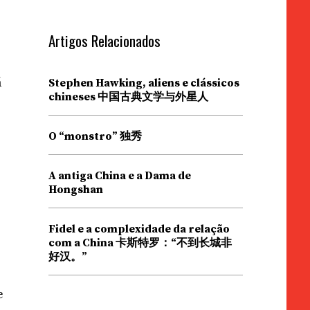
Artigos Relacionados
á
Stephen Hawking, aliens e clássicos
chineses 中国古典文学与外星人
O “monstro” 独秀
A antiga China e a Dama de
Hongshan
Fidel e a complexidade da relação
com a China 卡斯特罗：“不到长城非
好汉。”
e