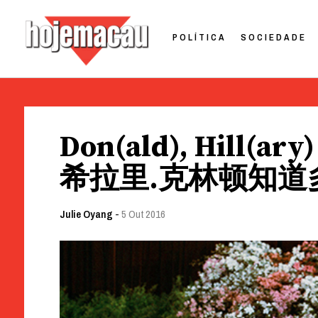
POLÍTICA
SOCIEDADE
Hoje Macau
Jornal em Língua Portuguesa
Skip
to
Don(ald), Hill(ary)
content
希拉里.克林顿知道
Julie Oyang
-
5 Out 2016