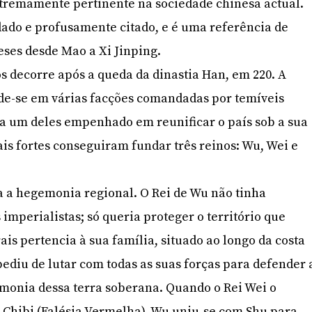
xtremamente pertinente na sociedade chinesa actual.
udado e profusamente citado, e é uma referência de
eses desde Mao a Xi Jinping.
 decorre após a queda da dinastia Han, em 220. A
vide-se em várias facções comandadas por temíveis
a um deles empenhado em reunificar o país sob a sua
ais fortes conseguiram fundar três reinos: Wu, Wei e
a a hegemonia regional. O Rei de Wu não tinha
mperialistas; só queria proteger o território que
is pertencia à sua família, situado ao longo da costa
pediu de lutar com todas as suas forças para defender 
monia dessa terra soberana. Quando o Rei Wei o
 Chibi (Falésia Vermelha), Wu uniu-se com Shu para