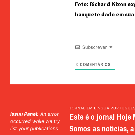
Foto: Richard Nixon e
banquete dado em sua 
Subscrever
0
COMENTÁRIOS
JORNAL EM LÍNGUA PORTUGUE
Issuu Panel:
An error
Este é o jornal Hoje 
occurred while we try
Somos as notícias, a 
list your publications