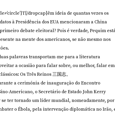
le≠’circle’]T[/dropcap]êm ideia de quantas vezes os
idatos à Presidência dos EUA mencionaram a China
primeiro debate eleitoral? Pois é verdade, Pequim est
esente na mente dos americanos, se não mesmo nos
ções.
duas palavras transportam-me para a literatura
veitar a ocasião para falar sobre, ou melhor, falar em
 clássicos: Os Três Reinos 三国志。
durante a cerimónia de inauguração do Encontro
ino-Americano, o Secretário de Estado John Kerry
r se ter tornado um líder mundial, nomeadamente, por
mbater o Ébola, pela intervenção diplomática no Irão, 