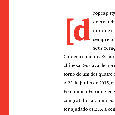
ropcap sty
[d
dois cand
durante o 
sempre pr
seus cora
Coração e mente. Estas 
chinesa. Gostava de apro
torno de um dos quatro
A 22 de Junho de 2015, 
Económico-Estratégico S
congratulou a China po
ter ajudado os EUA a co