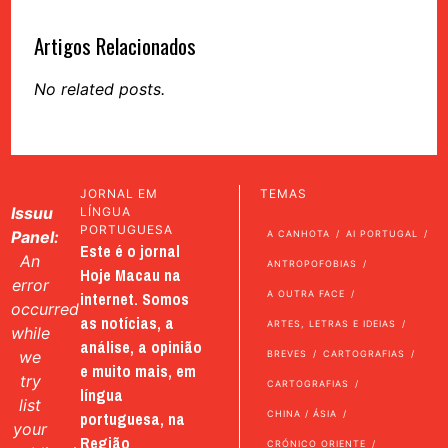
Artigos Relacionados
No related posts.
JORNAL EM
TEMAS
Issuu
LÍNGUA
PORTUGUESA
Panel:
A CANHOTA
AI PORTUGAL
Este é o jornal
An
ANTROPOFOBIAS
Hoje Macau na
error
internet. Somos
A OUTRA FACE
occurred
as notícias, a
ARTES, LETRAS E IDEIAS
while
análise, a opinião
we
BREVES
CARTOGRAFIAS
e muito mais, em
try
CARTOGRAFIAS
língua
list
portuguesa, na
CHINA / ÁSIA
your
Região
CRÓNICO ORIENTE