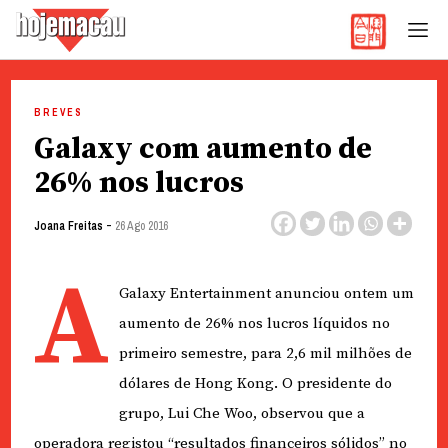
Hoje Macau
Jornal em Língua Portuguesa
Skip
to
BREVES
content
Galaxy com aumento de
26% nos lucros
-
Joana Freitas
26 Ago 2016
A
Galaxy Entertainment anunciou ontem um
aumento de 26% nos lucros líquidos no
primeiro semestre, para 2,6 mil milhões de
dólares de Hong Kong. O presidente do
grupo, Lui Che Woo, observou que a
operadora registou “resultados financeiros sólidos” no