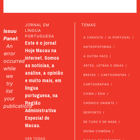
JORNAL EM
TEMAS
Issuu
LÍNGUA
PORTUGUESA
Panel:
A CANHOTA
AI PORTUGAL
Este é o jornal
An
ANTROPOFOBIAS
Hoje Macau na
error
internet. Somos
A OUTRA FACE
occurred
as notícias, a
ARTES, LETRAS E IDEIAS
while
análise, a opinião
we
BREVES
CARTOGRAFIAS
e muito mais, em
try
CARTOGRAFIAS
língua
list
portuguesa, na
CHINA / ÁSIA
your
Região
CRÓNICO ORIENTE
publications
Administrativa
DESPORTO
Especial de
DE TUDO E DE NADA
Macau.
DIVINA COMÉDIA
VER TODAS