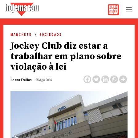
Hoje Macau
Jornal em Língua Portuguesa
Skip
to
MANCHETE
SOCIEDADE
content
Jockey Club diz estar a
trabalhar em plano sobre
violação à lei
-
Joana Freitas
25 Ago 2016