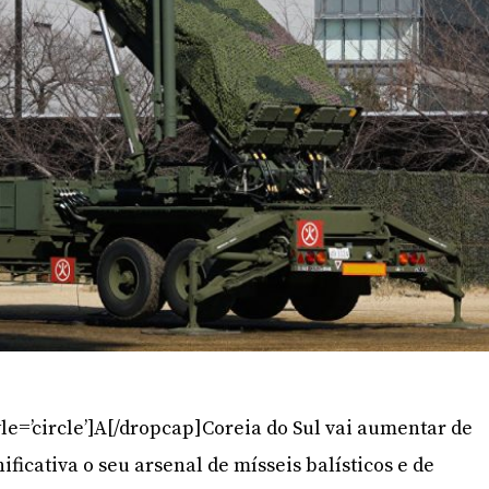
le=’circle’]A[/dropcap]Coreia do Sul vai aumentar de
ificativa o seu arsenal de mísseis balísticos e de