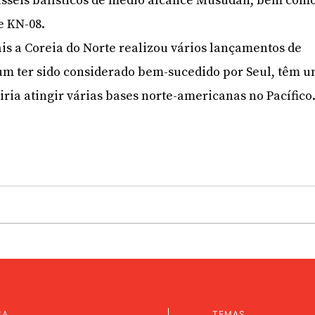
mísseis balísticos de médio alcance Musudan, bem com
e KN-08.
s a Coreia do Norte realizou vários lançamentos de
um ter sido considerado bem-sucedido por Seul, têm 
iria atingir várias bases norte-americanas no Pacífico
SA
TEMAS