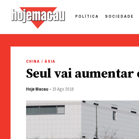
POLÍTICA
SOCIEDADE
Hoje Macau
Jornal em Língua Portuguesa
Skip
to
CHINA / ÁSIA
content
Seul vai aumentar 
Hoje Macau
-
15 Ago 2016