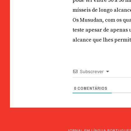
pode ter entre 30 a 50 
mísseis de longo alcanc
Os Musudan, com os quai
teste apesar de apenas 
alcance que lhes permit
Subscrever
0
COMENTÁRIOS
JORNAL EM LÍNGUA PORTUGUE