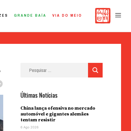
ZES
GRANDE BAÍA
VIA DO MEIO
s
Pesquisar
por:
Últimas Notícias
China lança ofensiva no mercado
automóvel e gigantes alemães
tentam resistir
6 Ago 2026