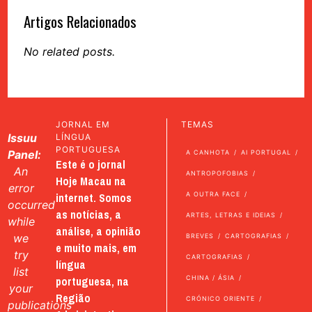
Artigos Relacionados
No related posts.
JORNAL EM
TEMAS
Issuu
LÍNGUA
PORTUGUESA
Panel:
A CANHOTA
AI PORTUGAL
Este é o jornal
An
ANTROPOFOBIAS
Hoje Macau na
error
internet. Somos
A OUTRA FACE
occurred
as notícias, a
ARTES, LETRAS E IDEIAS
while
análise, a opinião
we
BREVES
CARTOGRAFIAS
e muito mais, em
try
CARTOGRAFIAS
língua
list
portuguesa, na
CHINA / ÁSIA
your
Região
CRÓNICO ORIENTE
publications