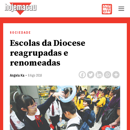
Hoje Macau
Jornal em Língua Portuguesa
Skip
to
SOCIEDADE
content
Escolas da Diocese
reagrupadas e
renomeadas
-
Angela Ka
8 Ago 2016