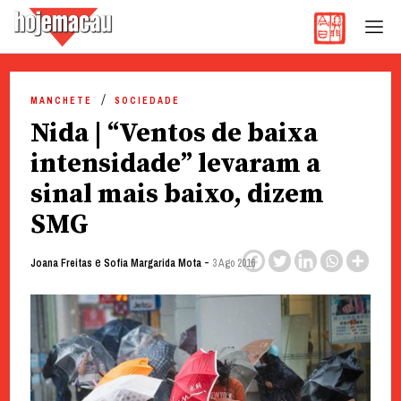
Hoje Macau
Jornal em Língua Portuguesa
Skip
to
MANCHETE
SOCIEDADE
content
Nida | “Ventos de baixa
intensidade” levaram a
sinal mais baixo, dizem
SMG
e
-
Joana Freitas
Sofia Margarida Mota
3 Ago 2016