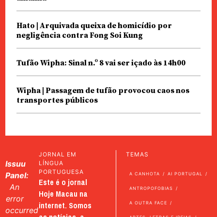
Hato | Arquivada queixa de homicídio por
negligência contra Fong Soi Kung
Tufão Wipha: Sinal n.º 8 vai ser içado às 14h00
Wipha | Passagem de tufão provocou caos nos
transportes públicos
JORNAL EM
TEMAS
Issuu
LÍNGUA
PORTUGUESA
Panel:
A CANHOTA
AI PORTUGAL
Este é o jornal
An
ANTROPOFOBIAS
Hoje Macau na
error
internet. Somos
A OUTRA FACE
occurred
as notícias, a