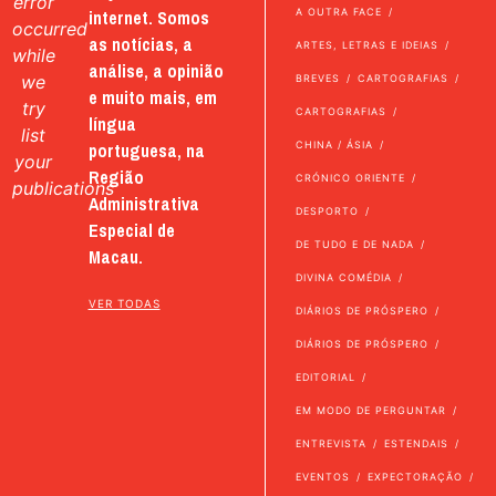
error
internet. Somos
A OUTRA FACE
occurred
as notícias, a
ARTES, LETRAS E IDEIAS
while
análise, a opinião
we
BREVES
CARTOGRAFIAS
e muito mais, em
try
CARTOGRAFIAS
língua
list
portuguesa, na
CHINA / ÁSIA
your
Região
CRÓNICO ORIENTE
publications
Administrativa
DESPORTO
Especial de
DE TUDO E DE NADA
Macau.
DIVINA COMÉDIA
VER TODAS
DIÁRIOS DE PRÓSPERO
DIÁRIOS DE PRÓSPERO
EDITORIAL
EM MODO DE PERGUNTAR
ENTREVISTA
ESTENDAIS
EVENTOS
EXPECTORAÇÃO