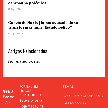
campanha polémica
6 Ago 2026
Coreia do Norte | Japão acusado de se
transformar num “Estado bélico”
6 Ago 2026
Artigos Relacionados
No related posts.
JORNAL EM
TEMAS
Issuu
LÍNGUA
PORTUGUESA
Panel:
A CANHOTA
AI PORTUGAL
Este é o jornal
An
ANTROPOFOBIAS
Hoje Macau na