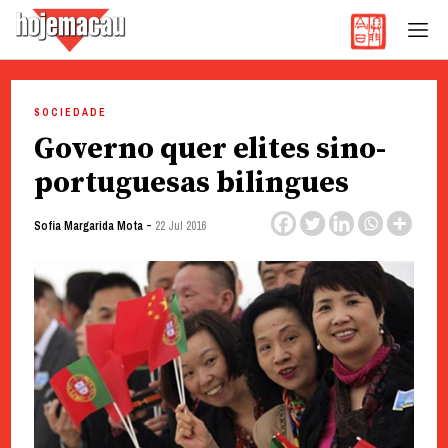
Hoje Macau
Jornal em Língua Portuguesa
Skip
to
SOCIEDADE
content
Governo quer elites sino-
portuguesas bilingues
-
Sofia Margarida Mota
22 Jul 2016