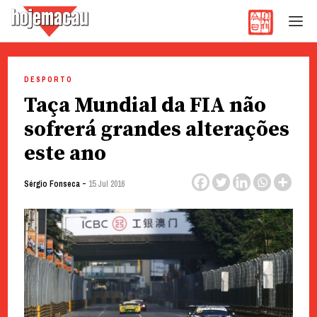
Hoje Macau
Jornal em Língua Portuguesa
Skip
to
DESPORTO
content
Taça Mundial da FIA não
sofrerá grandes alterações
este ano
-
Sérgio Fonseca
15 Jul 2016