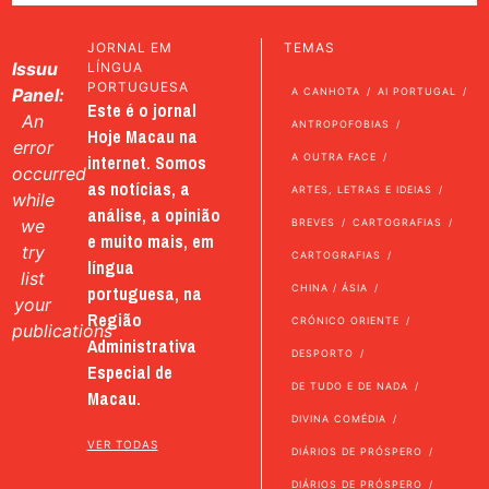
JORNAL EM
TEMAS
Issuu
LÍNGUA
PORTUGUESA
Panel:
A CANHOTA
AI PORTUGAL
Este é o jornal
An
ANTROPOFOBIAS
Hoje Macau na
error
internet. Somos
A OUTRA FACE
occurred
as notícias, a
ARTES, LETRAS E IDEIAS
while
análise, a opinião
we
BREVES
CARTOGRAFIAS
e muito mais, em
try
CARTOGRAFIAS
língua
list
portuguesa, na
CHINA / ÁSIA
your
Região
CRÓNICO ORIENTE
publications
Administrativa
DESPORTO
Especial de
DE TUDO E DE NADA
Macau.
DIVINA COMÉDIA
VER TODAS
DIÁRIOS DE PRÓSPERO
DIÁRIOS DE PRÓSPERO