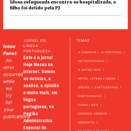
Idosa esfaqueada encontra-se hospitalizada, o
filho foi detido pela PJ
JORNAL EM
TEMAS
Issuu
LÍNGUA
PORTUGUESA
Panel:
A CANHOTA
AI PORTUGAL
Este é o jornal
An
ANTROPOFOBIAS
Hoje Macau na
error
internet. Somos
A OUTRA FACE
occurred
as notícias, a
ARTES, LETRAS E IDEIAS
while
análise, a opinião
we
BREVES
CARTOGRAFIAS
e muito mais, em
try
CARTOGRAFIAS
língua
list
portuguesa, na
CHINA / ÁSIA
your
Região
CRÓNICO ORIENTE
publications
Administrativa
DESPORTO
Especial de