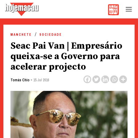
Hoje Macau
Jornal em Língua Portuguesa
Skip
to
MANCHETE
SOCIEDADE
content
Seac Pai Van | Empresário
queixa-se a Governo para
acelerar projecto
-
Tomás Chio
15 Jul 2016