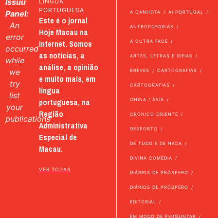
Issuu
LÍNGUA
PORTUGUESA
Panel:
A CANHOTA
AI PORTUGAL
Este é o jornal
An
ANTROPOFOBIAS
Hoje Macau na
error
internet. Somos
A OUTRA FACE
occurred
as notícias, a
ARTES, LETRAS E IDEIAS
while
análise, a opinião
we
BREVES
CARTOGRAFIAS
e muito mais, em
try
CARTOGRAFIAS
língua
list
portuguesa, na
CHINA / ÁSIA
your
Região
CRÓNICO ORIENTE
publications
Administrativa
DESPORTO
Especial de
DE TUDO E DE NADA
Macau.
DIVINA COMÉDIA
VER TODAS
DIÁRIOS DE PRÓSPERO
DIÁRIOS DE PRÓSPERO
EDITORIAL
EM MODO DE PERGUNTAR