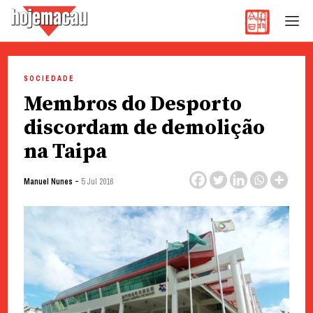
Hoje Macau
Jornal em Língua Portuguesa
Skip
to
SOCIEDADE
content
Membros do Desporto
discordam de demolição
na Taipa
-
Manuel Nunes
5 Jul 2016