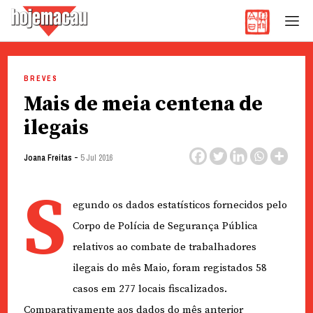
Hoje Macau
Jornal em Língua Portuguesa
Skip
to
BREVES
content
Mais de meia centena de
ilegais
-
Joana Freitas
5 Jul 2016
S
egundo os dados estatísticos fornecidos pelo
Corpo de Polícia de Segurança Pública
relativos ao combate de trabalhadores
ilegais do mês Maio, foram registados 58
casos em 277 locais fiscalizados.
Comparativamente aos dados do mês anterior