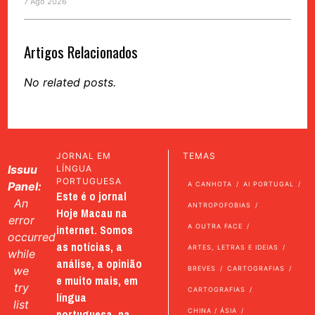
7 Ago 2026
Artigos Relacionados
No related posts.
JORNAL EM
TEMAS
Issuu
LÍNGUA
PORTUGUESA
Panel:
A CANHOTA
AI PORTUGAL
Este é o jornal
An
ANTROPOFOBIAS
Hoje Macau na
error
internet. Somos
A OUTRA FACE
occurred
as notícias, a
ARTES, LETRAS E IDEIAS
while
análise, a opinião
we
BREVES
CARTOGRAFIAS
e muito mais, em
try
CARTOGRAFIAS
língua
list
portuguesa, na
CHINA / ÁSIA