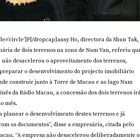
le≠’circle’]P[/dropcap]ansy Ho, directora da Shun Tak,
nária de dois terrenos na zona de Nam Van, referiu qu
 não desacelerou o aproveitamento dos terrenos,
 preparar o desenvolvimento do projecto imobiliário
nde construir junto à Torre de Macau e ao lago Nam
inês da Rádio Macau, a concessão dos dois terrenos ir
mo mês.
 planear o desenvolvimento destes terrenos e já
om os documentos”, disse a empresária, citada pelo
Macau. “A empresa não desacelerou deliberadamente o