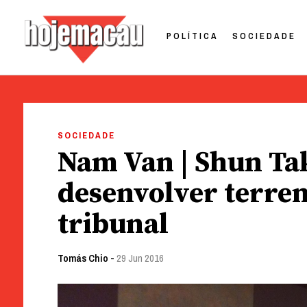
POLÍTICA
SOCIEDADE
Hoje Macau
Jornal em Língua Portuguesa
Skip
to
SOCIEDADE
content
Nam Van | Shun Tak
desenvolver terren
tribunal
Tomás Chio
-
29 Jun 2016