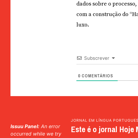
dados sobre o processo,
com a construção do “H
luxo.
Subscrever
0
COMENTÁRIOS
JORNAL EM LÍNGUA PORTUGUE
Issuu Panel:
An error
Este é o jornal Hoje 
occurred while we try