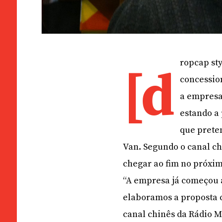
ropcap sty
[d
concessio
a empresa
estando a
que prete
Van. Segundo o canal ch
chegar ao fim no próxi
“A empresa já começou a
elaboramos a proposta c
canal chinês da Rádio 