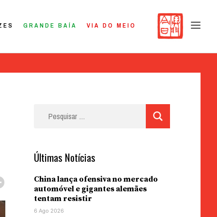
ZES
GRANDE BAÍA
VIA DO MEIO
Pesquisar
por:
Últimas Notícias
China lança ofensiva no mercado
automóvel e gigantes alemães
tentam resistir
6 Ago 2026