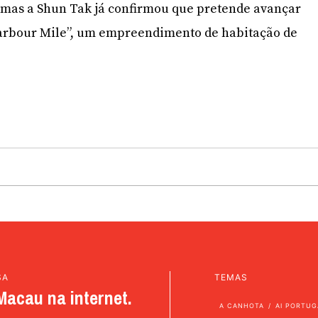
 mas a Shun Tak já confirmou que pretende avançar
arbour Mile”, um empreendimento de habitação de
SA
TEMAS
Macau na internet.
A CANHOTA
AI PORTUG