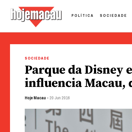
POLÍTICA
SOCIEDADE
Hoje Macau
Jornal em Língua Portuguesa
Skip
to
SOCIEDADE
content
Parque da Disney 
influencia Macau,
Hoje Macau
-
20 Jun 2016