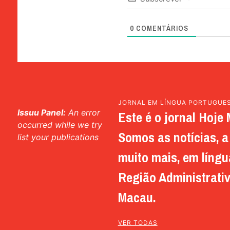
0
COMENTÁRIOS
JORNAL EM LÍNGUA PORTUGUE
Issuu Panel:
An error
Este é o jornal Hoje 
occurred while we try
Somos as notícias, a 
list your publications
muito mais, em língu
Região Administrativ
Macau.
VER TODAS