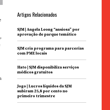
Artigos Relacionados
e
SJM | Angela Leong “ansiosa” por
aprovação de parque temático
,
e
SJM cria programa para parcerias
com PME locais
Hato | SJM disponibiliza serviços
médicos gratuitos
m
Jogo | Lucros líquidos da SJM
subiram 25,8 por cento no
primeiro trimestre