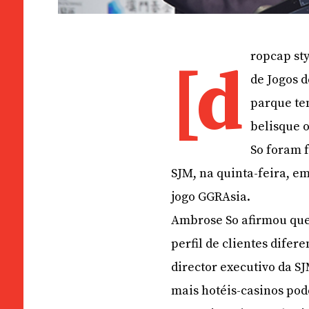
ropcap sty
[d
de Jogos 
parque te
belisque 
So foram 
SJM, na quinta-feira, e
jogo GGRAsia.
Ambrose So afirmou que
perfil de clientes dife
director executivo da S
mais hotéis-casinos pod