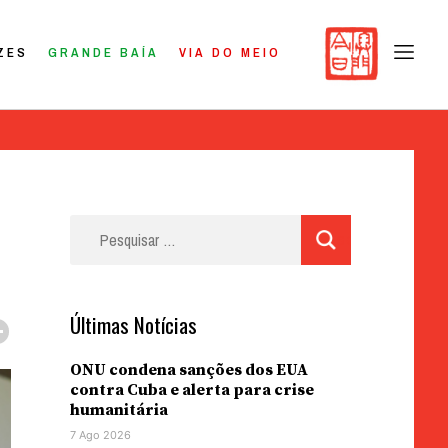
ZES
GRANDE BAÍA
VIA DO MEIO
Pesquisar
por:
Últimas Notícias
ONU condena sanções dos EUA
contra Cuba e alerta para crise
humanitária
7 Ago 2026