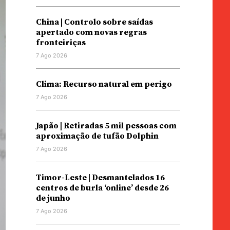
China | Controlo sobre saídas
apertado com novas regras
fronteiriças
7 Ago 2026
Clima: Recurso natural em perigo
7 Ago 2026
Japão | Retiradas 5 mil pessoas com
aproximação de tufão Dolphin
7 Ago 2026
Timor-Leste | Desmantelados 16
centros de burla ‘online’ desde 26
de junho
7 Ago 2026