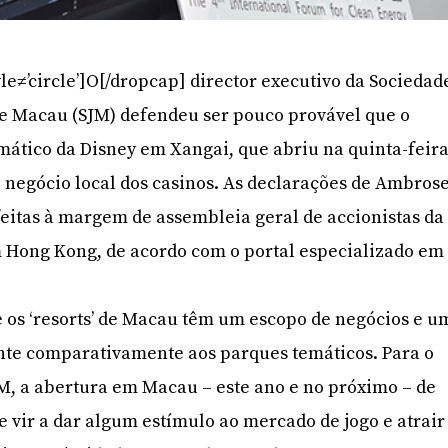
le≠’circle’]O[/dropcap] director executivo da Sociedad
de Macau (SJM) defendeu ser pouco provável que o
mático da Disney em Xangai, que abriu na quinta-feira
o negócio local dos casinos. As declarações de Ambros
feitas à margem de assembleia geral de accionistas da
m Hong Kong, de acordo com o portal especializado em
 os ‘resorts’ de Macau têm um escopo de negócios e u
rente comparativamente aos parques temáticos. Para o
JM, a abertura em Macau – este ano e no próximo – de
e vir a dar algum estímulo ao mercado de jogo e atrair